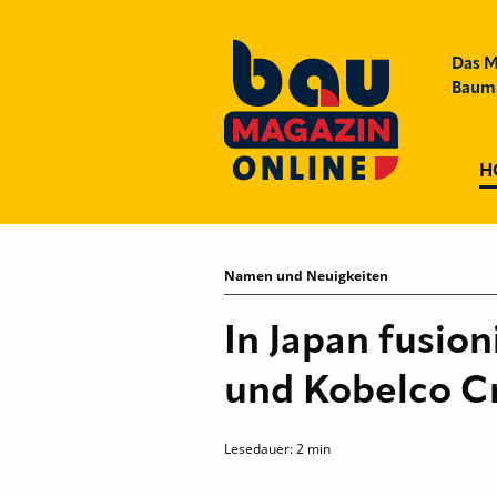
Das M
Bauma
H
Namen und Neuigkeiten
In Japan fusio
und Kobelco C
Lesedauer:
2
min