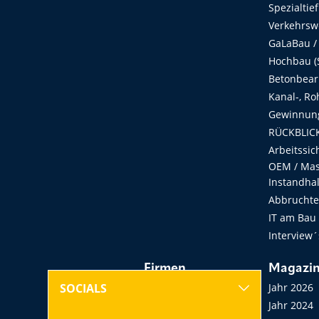
Spezialtie
Verkehrsw
GaLaBau /
Hochbau (S
Betonbear
Kanal-, Ro
Gewinnung
RÜCKBLICK
Arbeitssic
OEM / Masc
Instandha
Abbruchtec
IT am Bau
Interview´
Firmen
Magazi
Hersteller, Händler,
Jahr 2026
SOCIALS
Vermieter
Jahr 2024