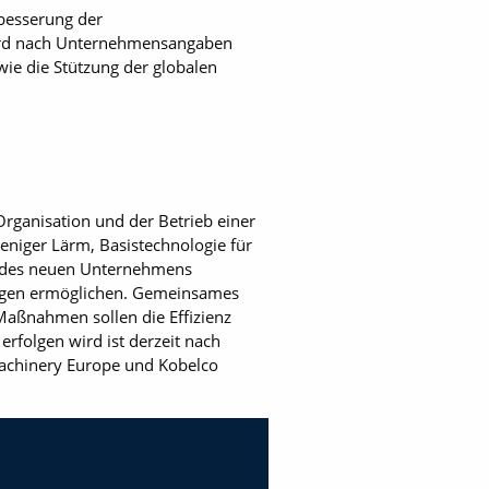
rbesserung der
ird nach Unter­nehmensangaben
ie die ­Stützung der globalen
Organisation und der Betrieb einer
eniger Lärm, Basistechnologie für
u des neuen Unternehmens
ngen ermög­lichen. Gemeinsames
ßnahmen sollen die ­Effizienz
rfolgen wird ist derzeit nach
achinery Europe und Kobelco