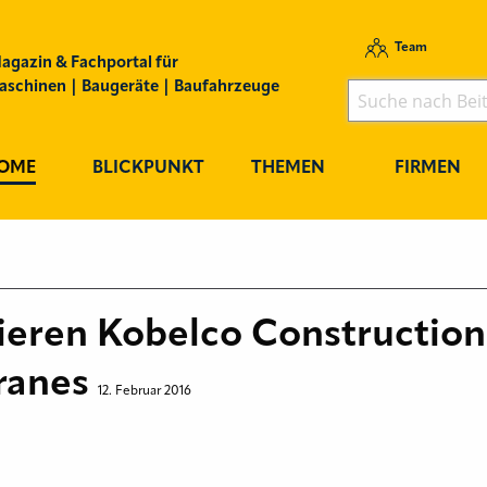
Team
agazin & Fachportal für
schinen | Baugeräte | Baufahrzeuge
OME
BLICKPUNKT
THEMEN
FIRMEN
nieren Kobelco Constructio
ranes
12. Februar 2016