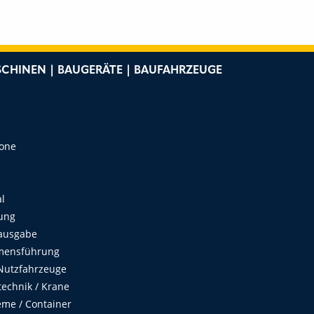
CHINEN | BAUGERÄTE | BAUFAHRZEUGE
e
Zone
al
ung
ausgabe
mensführung
Nutzfahrzeuge
echnik / Krane
me / Container