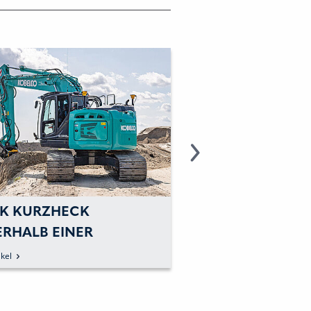
K KURZHECK
MINIBAGGER VE
ERHALB EINER
LEISTUNG MIT 
RSPUR ARBEITEN
kel
zum Artikel