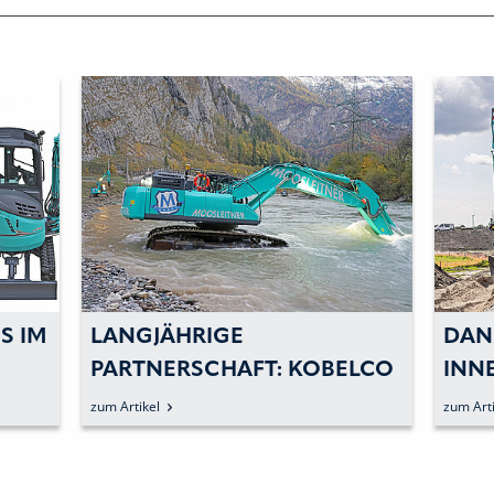
S IM
LANGJÄHRIGE
DAN
PARTNERSCHAFT: KOBELCO
INN
BEI MOOSLEITNER
FAH
zum Artikel
zum Arti