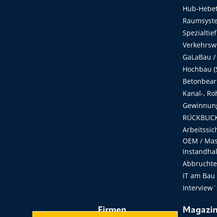
Hub-Hebet
Raumsyste
Spezialtie
Verkehrsw
GaLaBau /
Hochbau (S
Betonbear
Kanal-, Ro
Gewinnung
RÜCKBLICK
Arbeitssic
OEM / Masc
Instandha
Abbruchtec
IT am Bau
Interview´
Firmen
Magazi