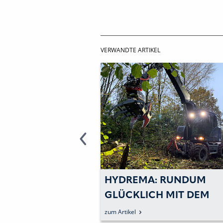
VERWANDTE ARTIKEL
 AKTIV &
HYDREMA: RUNDUM
IVE: KARLSRUHER
GLÜCKLICH MIT DEM
ATIONSMESSE
HYDREMA ALS UNIVERS
zum Artikel