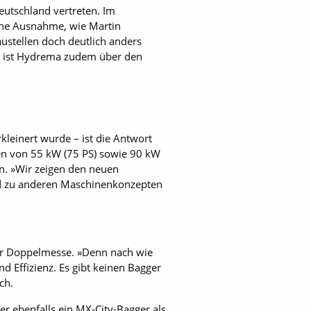
eutschland vertreten. Im
ine Ausnahme, wie Martin
ustellen doch deutlich anders
au ist Hydrema zudem über den
leinert wurde – ist die Antwort
ßen von 55 kW (75 PS) sowie 90 kW
en. »Wir zeigen den neuen
ed zu anderen Maschinenkonzepten
her Doppelmesse. »Denn nach wie
nd Effizienz. Es gibt keinen Bagger
ch.
r ebenfalls ein MX-City-Bagger als