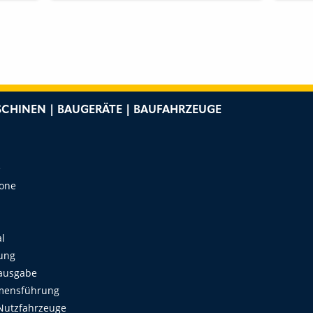
CHINEN | BAUGERÄTE | BAUFAHRZEUGE
e
Zone
al
ung
ausgabe
mensführung
Nutzfahrzeuge