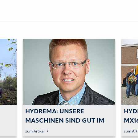
HYDREMA: UNSERE
HYD
MASCHINEN SIND GUT IM
MX1
AL-
MARKT ETABLIERT
GEK
zum Artikel
zum Arti