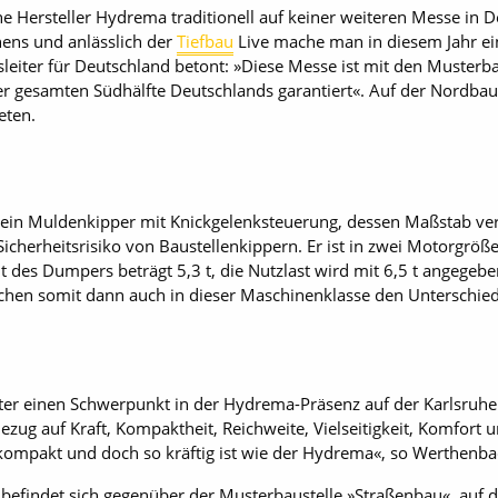
e Hersteller Hydrema traditionell auf keiner weiteren Messe in D
ens und anlässlich der
Tiefbau
Live mache man in diesem Jahr e
eiter für Deutschland betont: »Diese Messe ist mit den Musterba
 der gesamten Südhälfte Deutschlands garantiert«. Auf der Nordb
eten.
ein Muldenkipper mit Knickgelenksteuerung, dessen Maßstab verk
Sicherheitsrisiko von Baustellenkippern. Er ist in zwei Motorgrö
ht des Dumpers beträgt 5,3 t, die Nutzlast wird mit 6,5 t angegeb
hen somit dann auch in dieser Maschinenklasse den Unterschi
iter einen Schwerpunkt in der Hydrema-Präsenz auf der Karlsru
Bezug auf Kraft, Kompaktheit, Reichweite, Vielseitigkeit, Komfort u
so kompakt und doch so kräftig ist wie der Hydrema«, so Werthenba
efindet sich gegenüber der Musterbaustelle »Straßenbau«, auf de