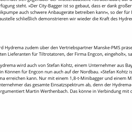
fügung steht. »Der City-Bagger ist so gebaut, dass er dank große
likpumpe auch schwere Anbaugeräte betreiben kann«, so der für 
austelle schließlich demonstrieren wir wieder die Kraft des Hydr
rd Hydrema zudem über den Vertriebspartner Manske-PMS präsent
 Lieferanten für Tilt­rotatoren, der Firma Engcon, eingeholt«, 
ydrema wird auch von Stefan Kohtz, einem Unternehmer aus Ba
sein Können für Engcon nun auch auf der Nordbau. »Stefan Kohtz ist
ema erreichen kann. Nur mit einem 1,8-t-Minibagger und einem M
Unternehmer das gesamte Einsatzspektrum ab, denn der Hydrema-C
argumentiert Martin Werthenbach. Das könne in Verbindung mit d