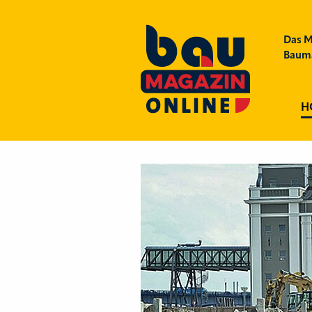
Das M
Bauma
H