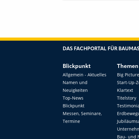
DREI NEUEN
MASCHINE
LÄCHEN GEPLANT
DAS FACHPORTAL FÜR BAUMAS
Blickpunkt
Themen
Allgemein - Aktuelles
Big Pictur
Namen und
Start-Up-
Neuigkeiten
Klartext
Top-News
Titelstory
Blickpunkt
Testimoni
Messen, Seminare,
Erdbeweg
Termine
Jubiläums
Unterneh
Bau- und 