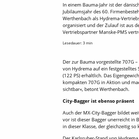
In einem Bauma-Jahr ist der dänisch
Jubiläumsjahr des 60. Firmenbesteh
Werthenbach als Hydrema-Vertriebsl
organisiert und der Zulauf ist aus
Vertriebspartner Manske-PMS vertr
Lesedauer:
3
min
Der zur Bauma vorgestellte 707G – 
von Hydrema auf ein festgestelltes 
(122 PS) erhältlich. Das Eigengewic
kompakten 707G in Aktion und mac
sichtbar«, betont Werthenbach.
City-Bagger ist ebenso präsent
Auch der MX-City-Bagger bildet we
vor ist dieser Bagger unerreicht in 
in dieser Klasse, der gleichzeitig 
Der Karlsruher-Stand von Hydrema b