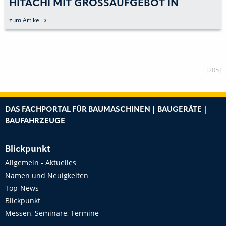
HITACHI MIT GROSSAUFGEBOT IN M
ÜNCHEN
zum Artikel
[205]
DAS FACHPORTAL FÜR BAUMASCHINEN | BAUGERÄTE |
BAUFAHRZEUGE
Blickpunkt
Allgemein - Aktuelles
Namen und Neuigkeiten
Top-News
Blickpunkt
Messen, Seminare, Termine