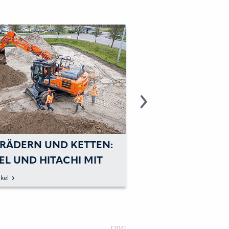
 RÄDERN UND KETTEN:
ELEKTROBAGGER
EL UND HITACHI MIT
MITTELPUNKT
SAUFGEBOT IN M
kel
zum Artikel
HEN
[204]