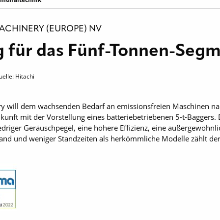
ACHINERY (EUROPE) NV
ng für das Fünf-Tonnen-Seg
elle: Hitachi
ry will dem wachsenden Bedarf an emissionsfreien Maschinen n
nft mit der Vorstellung eines batteriebetriebenen 5-t-Baggers. De
niedriger Geräuschpegel, eine höhere Effizienz, eine außergewöhn
nd und weniger Standzeiten als herkömmliche Modelle zählt der H