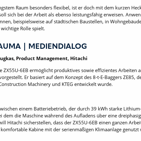
ngstem Raum besonders flexibel, ist er doch mit dem kurzen Hec
oll sich bei der Arbeit als ebenso leistungsfähig erweisen. Anw
nnen, beispielsweise auf städtischen Baustellen, in Wohngebäud
ichtige Rolle spielt.
AUMA | MEDIENDIALOG
ougkas, Product Management, Hitachi
e ZX55U-6EB ermöglicht produktives sowie effizientes Arbeiten 
rgestellt. Er basiert auf dem Konzept des 8-t-E-Baggers ZE85, de
 Construction Machinery und KTEG entwickelt wurde.
 zwischen einem Batteriebetrieb, der durch 39 kWh starke Lithiu
i dem die Maschine während des Aufladens über eine dreiphasi
 will Hitachi sicherstellen, dass der ZX55U-6EB einen ganzen Arbei
e komfortable Kabine mit der serienmäßigen Klimaanlage genutzt