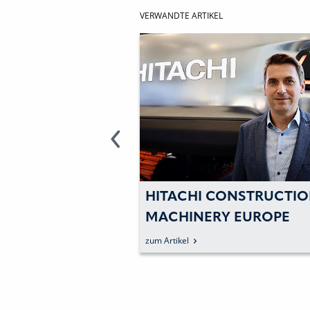
VERWANDTE ARTIKEL
ON
HITACHI CONSTRUCTI
IERT UND
MACHINERY EUROPE
EN GESENKT
(HCME) ERWEITERT DAS
zum Artikel
FÜHRUNGSTEAM UM
HUBERTUS MÜNSTER