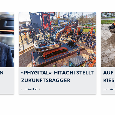
ON
»PHYGITAL«: HITACHI STELLT
AUF
ZUKUNFTSBAGGER
KIES
»LANDCROS ONE« VOR
GROS
zum Artikel
zum Arti
ÜNC