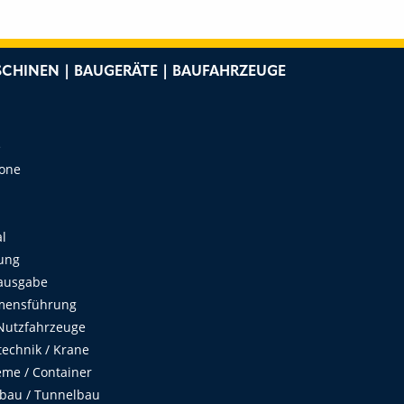
CHINEN | BAUGERÄTE | BAUFAHRZEUGE
e
Zone
al
ung
ausgabe
mensführung
Nutzfahrzeuge
echnik / Krane
me / Container
fbau / Tunnelbau