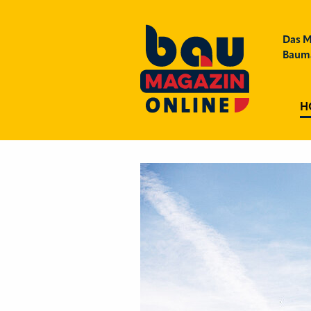
Das M
Bauma
H