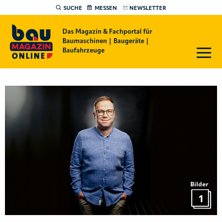
SUCHE
MESSEN
NEWSLETTER
Das Magazin & Fachportal für
Baumaschinen | Baugeräte |
Baufahrzeuge
Bilder
1