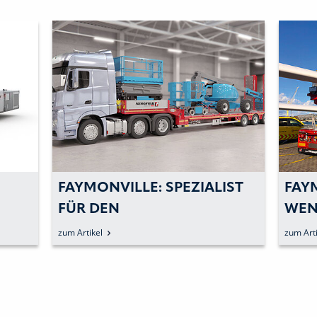
FAYMONVILLE: SPEZIALIST
FAYM
FÜR DEN
WEND
HEBETECHNIKTRANSPORT
HUB
zum Artikel
zum Artik