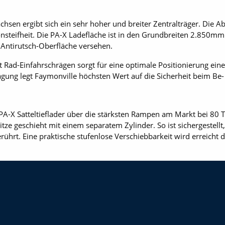
sen ergibt sich ein sehr hoher und breiter Zentralträger. Die 
steifheit. Die PA-X Ladefläche ist in den Grundbreiten 2.850m
 Antirutsch-Oberfläche versehen.
t Rad-Einfahrschrägen sorgt für eine optimale Positionierung ein
gung legt Faymonville höchsten Wert auf die Sicherheit beim Be-
PA-X Satteltieflader über die stärksten Rampen am Markt bei 8
tze geschieht mit einem separatem Zylinder. So ist sichergestell
erührt. Eine praktische stufenlose Verschiebbarkeit wird erreicht 