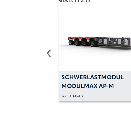
VERWANDTE ARTIKEL
METER LUFT FÜR
SCHWERLASTMODUL
EN-MOTOR
MODULMAX AP-M
VERBINDET ASSIST- UND
zum Artikel
SELBSTFAHRER-MODUS