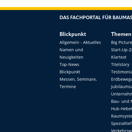
DAS FACHPORTAL FÜR BAUMAS
Blickpunkt
Themen
Allgemein - Aktuelles
Big Pictur
Namen und
Start-Up-
Neuigkeiten
Klartext
Top-News
Titelstory
Blickpunkt
Testimoni
Messen, Seminare,
Erdbeweg
Termine
Jubiläums
Unterneh
Bau- und 
Hub-Hebet
Raumsyste
Spezialtie
Verkehrsw