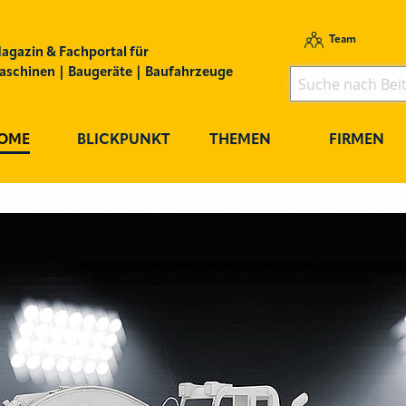
Team
agazin & Fachportal für
schinen | Baugeräte | Baufahrzeuge
OME
BLICKPUNKT
THEMEN
FIRMEN