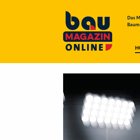
Das M
Bauma
H