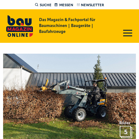
SUCHE
MESSEN
NEWSLETTER
Das Magazin & Fachportal für
Baumaschinen | Baugeräte |
Baufahrzeuge
Bilder
5