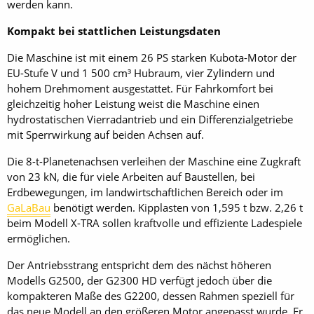
werden kann.
Kompakt bei stattlichen Leistungsdaten
Die Maschine ist mit einem 26 PS starken Kubota-Motor der
EU-Stufe V und 1 500 cm³ Hubraum, vier Zylindern und
hohem Drehmoment ausgestattet. Für Fahrkomfort bei
gleichzeitig hoher Leistung weist die Maschine einen
hydrostatischen Vierradantrieb und ein Differenzialgetriebe
mit Sperrwirkung auf beiden Achsen auf.
Die 8-t-Planetenachsen verleihen der Maschine eine Zugkraft
von 23 kN, die für viele Arbeiten auf Baustellen, bei
Erdbewegungen, im landwirtschaftlichen Bereich oder im
GaLaBau
benötigt werden. Kipplasten von 1,595 t bzw. 2,26 t
beim Modell X-TRA sollen kraftvolle und effiziente Ladespiele
ermöglichen.
Der Antriebsstrang entspricht dem des nächst höheren
Modells G2500, der G2300 HD verfügt jedoch über die
kompakteren Maße des G2200, dessen Rahmen speziell für
das neue Modell an den größeren Motor angepasst wurde. Er