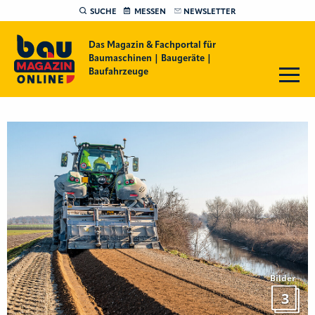
SUCHE
MESSEN
NEWSLETTER
Das Magazin & Fachportal für
Baumaschinen | Baugeräte |
Baufahrzeuge
Bilder
3