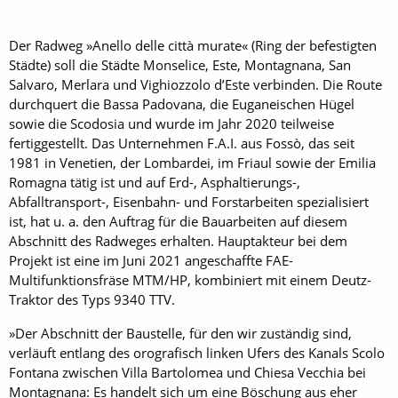
Der Radweg »Anello delle città murate« (Ring der befestigten
Städte) soll die Städte Monselice, Este, Montagnana, San
Salvaro, Merlara und Vighiozzolo d’Este verbinden. Die Route
durchquert die Bassa Padovana, die Euganeischen Hügel
sowie die Scodosia und wurde im Jahr 2020 teilweise
fertiggestellt. Das Unternehmen F.A.I. aus Fossò, das seit
1981 in Venetien, der Lombardei, im Friaul sowie der Emilia
Romagna tätig ist und auf Erd-, Asphaltierungs-,
Abfalltransport-, Eisenbahn- und Forstarbeiten spezialisiert
ist, hat u. a. den Auftrag für die Bauarbeiten auf diesem
Abschnitt des Radweges erhalten. Hauptakteur bei dem
Projekt ist eine im Juni 2021 angeschaffte FAE-
Multifunktionsfräse MTM/HP, kombiniert mit einem Deutz-
Traktor des Typs 9340 TTV.
»Der Abschnitt der Baustelle, für den wir zuständig sind,
verläuft entlang des orografisch linken Ufers des Kanals Scolo
Fontana zwischen Villa Bartolomea und Chiesa Vecchia bei
Montagnana: Es handelt sich um eine Böschung aus eher