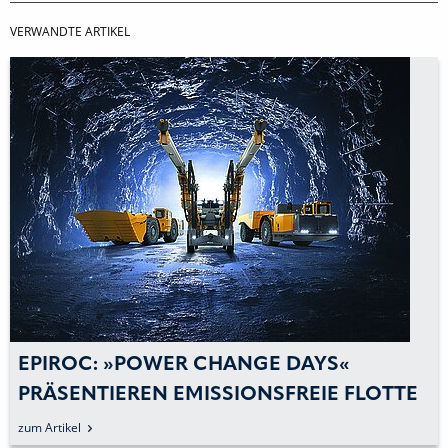
VERWANDTE ARTIKEL
EPIROC: »POWER CHANGE DAYS«
PRÄSENTIEREN EMISSIONSFREIE FLOTTE
DER ZWEITEN GENERATION
zum Artikel