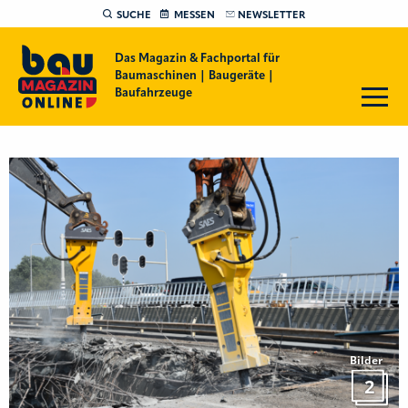
SUCHE
MESSEN
NEWSLETTER
Das Magazin & Fachportal für
Baumaschinen | Baugeräte |
Baufahrzeuge
Bilder
2