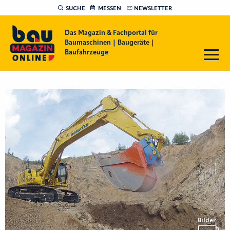
SUCHE
MESSEN
NEWSLETTER
Das Magazin & Fachportal für
Baumaschinen | Baugeräte |
Baufahrzeuge
Bilder