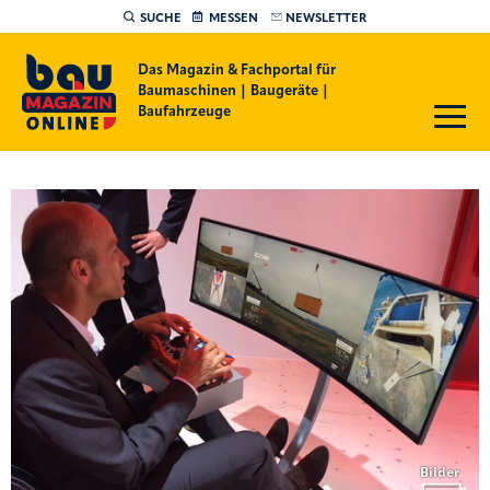
SUCHE
MESSEN
NEWSLETTER
Das Magazin & Fachportal für
Baumaschinen | Baugeräte |
Baufahrzeuge
Bilder