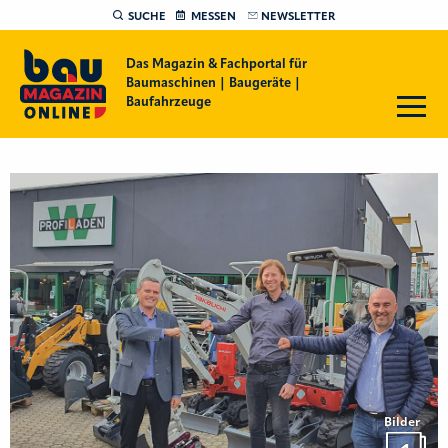
SUCHE
MESSEN
NEWSLETTER
Das Magazin & Fachportal für
Baumaschinen | Baugeräte |
Baufahrzeuge
Bilder