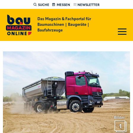
SUCHE
MESSEN
NEWSLETTER
Das Magazin & Fachportal für
Baumaschinen | Baugeräte |
Baufahrzeuge
Bilder
1