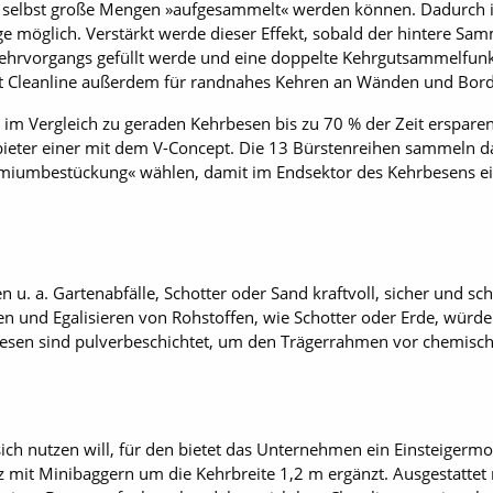
 selbst große Mengen »aufgesammelt« werden können. Dadurch is
 möglich. Verstärkt werde dieser Effekt, sobald der hintere Sam
rvorgangs gefüllt werde und eine doppelte Kehrgutsammelfunkt
t Cleanline außerdem für randnahes Kehren an Wänden und Bord
 im Vergleich zu geraden Kehrbesen bis zu 70 % der Zeit ersparen.
nbieter einer mit dem V-Concept. Die 13 Bürstenreihen sammeln da
remiumbestückung« wählen, damit im Endsektor des Kehrbesens ein
n u. a. Gartenabfälle, Schotter oder Sand kraftvoll, sicher und sch
en und Egalisieren von Rohstoffen, wie Schotter oder Erde, würden
sen sind pulverbeschichtet, um den Trägerrahmen vor chemisch
sich nutzen will, für den bietet das Unternehmen ein Einsteigermo
z mit Minibaggern um die Kehrbreite 1,2 m ergänzt. Ausgestattet