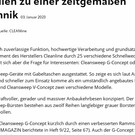
len zu einer zeitgemäßen
hnik
03. Januar 2023
uelle: CLEANline
zuverlässige Funktion, hochwertige Verarbeitung und grundsätzl
ment des Herstellers Cleanline durch 25 verschiedene Schnellwec
llt sich aber die Frage für Interessenten: Cleansweep G-Concept 
p-Geräte mit Gabeltaschen ausgestattet. So zeige es sich laut A
und schneller zum Einsatz komme als ein umständlich angebautes
und Cleansweep V-Concept zwei verschiedene Modelle.
raftvoller, gerader und massiver Anbaukehrbesen konzipiert. Der 
-Bürsten bestehen aus zwölf Reihen langlebiger grauer Borsten,
ollen.
 Cleansweep G-Concept kürzlich durch einen verbesserten Ramms
MAGAZIN berichtete in Heft 9/22, Seite 67). Auch der G-Concept