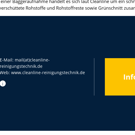
iner Baggeraufnahme handelt es sich laut Clean­line um ein schnel
verschüttete Rohstoffe und Rohstoffreste sowie Grünschnitt z
E-Mail:
mail(at)cleanline-
reinigungstechnik.de
Web:
www.cleanline-reinigungstechnik.de
Inf