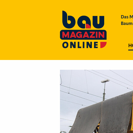
Das M
Bauma
H