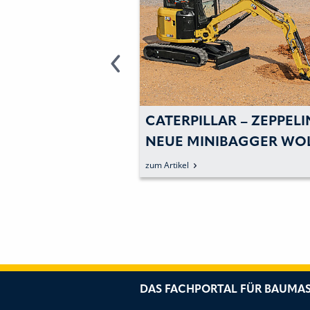
R – ZEPPELIN:
CATERPILLAR – ZEPPELI
FT, MEHR TEMPO
NEUE MINIBAGGER WO
GER WARTUNG
DIE KOSTEN SENKEN U
zum Artikel
DIE EFFIZIENZ STEIGER
DAS FACHPORTAL FÜR BAUMAS