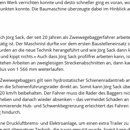
sein Werk verrichten konnte und desto schneller ging es voran,
 punkten konnte. Die Baumaschine überzeugte dabei im Hinblick au
auch Jörg Sack, der seit 20 Jahren als Zweiwegebaggerfahrer arbe
ätig ist. Der Maschinist durfte vor dem ersten Baustelleneinsatz 
urden an die neue Technik herangeführt und wie Jörg Sack dann l
 und kippt nichts.« Auch dass Jörg Sack profilfrei arbeiten kann, i
tehen Arbeiten an zweigleisigen Streckenabschnitten an, dann k
ius von 1 566 mm weiterlaufen.
Zweiwegebaggers gilt sein hydrostatischer Schienenradantrieb an 
n die Schienenführungsräder direkt an. Somit kann Jörg Sack über
20 km/h beibehalten. Der Fahrer muss die Räder des Baggers nic
anheben und danach wieder absenken – das vermeidet Schäden an 
rammierende Hub- und Schwenkbegrenzung erleichtert das Fahren 
g hindurch.
e Druckluftbrems- und Elektroanlage, um einen extra Trailer zu 
 wie mit alternativer Technik, die zuvor genutzt wurde. Somit kan