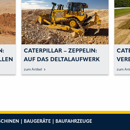
N:
CATERPILLAR – ZEPPELIN:
CATE
LLEN
AUF DAS DELTALAUFWERK
VER
ND
SETZEN
UND
zum Artikel
zum Arti
N
CHINEN | BAUGERÄTE | BAUFAHRZEUGE