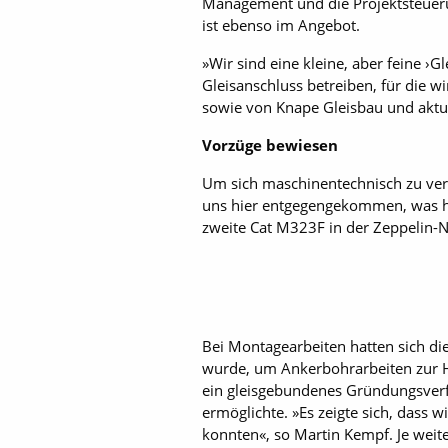
Manage­ment und die Projektsteue
ist ebenso im Angebot.
»Wir sind eine kleine, aber feine ›
Gleisanschluss betreiben, für die w
sowie von Knape Gleisbau und aktu
Vorzüge bewiesen
Um sich maschinentechnisch zu ver
uns hier entgegengekommen, was hilf
zweite Cat M323F in der Zeppelin-
Bei Montagearbeiten hatten sich di
wurde, um Ankerbohrarbeiten zur H
ein gleisgebundenes Gründungsverf
ermöglichte. »Es zeigte sich, dass 
konnten«, so Martin Kempf. Je weit