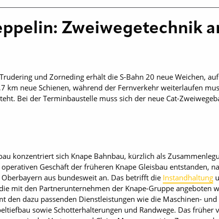
Zeppelin: Zweiwegetechnik a
rudering und Zorneding erhält die S-Bahn 20 neue Weichen, auf
1,7 km neue Schienen, während der Fernverkehr weiterlaufen mu
esteht. Bei der Terminbaustelle muss sich der neue Cat-Zweiwe
u konzentriert sich Knape Bahnbau, kürzlich als Zusammenlegun
em operativen Geschäft der früheren Knape Gleisbau entstanden,
 Oberbayern aus bundesweit an. Das betrifft die
Instandhaltung
u
, die mit den Partnerunternehmen der Knape-Gruppe angeboten 
t den dazu passenden Dienstleistungen wie die Maschinen- und 
ltiefbau sowie Schotterhalterungen und Randwege. Das früher v