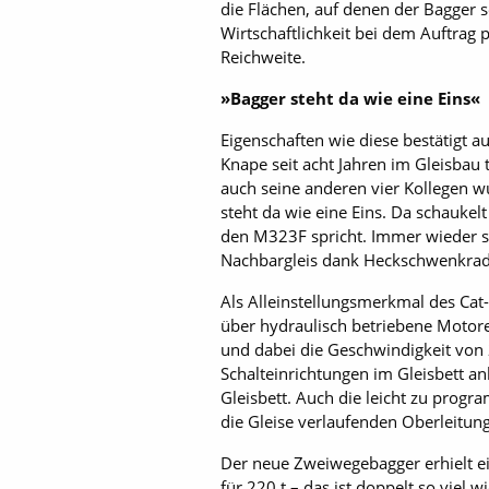
die Flächen, auf denen der Bagger 
Wirtschaftlichkeit bei dem Auftrag
Reichweite.
»Bagger steht da wie eine Eins«
Eigenschaften wie diese bestätigt 
Knape seit acht Jahren im Gleisbau t
auch seine anderen vier Kollegen w
steht da wie eine Eins. Da schaukelt
den M323F spricht. Immer wieder s
Nachbargleis dank Heckschwenkrad
Als Alleinstellungsmerkmal des Cat-
über hydraulisch betriebene Motore
und dabei die Geschwindigkeit von 
Schalteinrichtungen im Gleisbett 
Gleisbett. Auch die leicht zu prog
die Gleise verlaufenden Oberleitun
Der neue Zweiwegebagger erhielt ein
für 220 t – das ist doppelt so viel