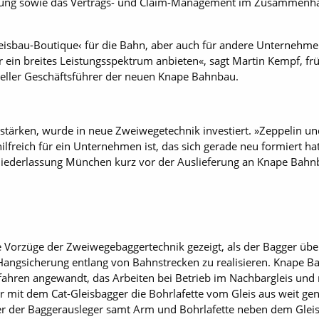
rung sowie das Vertrags- und Claim-Manage­ment im Zusammenhan
Gleisbau-Boutique‹ für die Bahn, aber auch für andere Unternehme
ir ein breites Leistungsspektrum anbieten«, sagt Martin Kempf, fr
eller Geschäftsführer der neuen Knape Bahnbau.
stärken, wurde in neue Zweiwegetechnik investiert. »Zeppelin u
reich für ein Unternehmen ist, das sich gerade neu formiert hat«
Niederlassung München kurz vor der Auslieferung an Knape Bahn
e Vorzüge der Zweiwegebaggertechnik gezeigt, als der Bagger übe
angsicherung entlang von Bahnstrecken zu realisieren. Knape Ba
ahren angewandt, das Arbeiten bei Betrieb im Nachbargleis und 
wir mit dem Cat-Gleisbagger die Bohrlafette vom Gleis aus weit g
er der Baggerausleger samt Arm und Bohrlafette neben dem Gleis