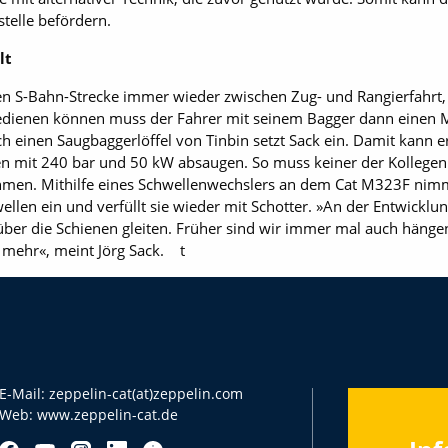
telle befördern.
lt
en S-Bahn-Strecke immer wieder zwischen Zug- und Rangierfahrt, 
edienen können muss der Fahrer mit seinem Bagger dann einen 
 einen Saugbaggerlöffel von Tinbin setzt Sack ein. Damit kann er
n mit 240 bar und 50 kW absaugen. So muss keiner der Kollegen 
en. Mithilfe eines Schwellenwechslers an dem Cat M323F nimmt
ellen ein und verfüllt sie wieder mit Schotter. »An der Entwickl
die über die Schienen gleiten. Früher sind wir immer mal auch häng
t mehr«, meint Jörg Sack. t
E-Mail:
zeppelin-cat(at)zeppelin.com
Web:
www.zeppelin-cat.de