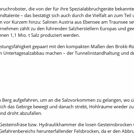
ruchroboter, die von der für ihre Spezialabbruchgeräte bekann
ndtalente – das bestätigt sich auch durch die Vielfalt an zum Tei
m vor Kurzem hinzu: Salinen Austria aus Ebensee am Traunsee se
nehmen zählt zu den führenden Salzherstellern Europas und gewin
enen 1,1 Mio. t Salz produziert werden.
istungsfähigkeit gepaart mit den kompakten Maßen den Brokk-Ro
 Untertagesalzabbau machen – der Tunnelinstandhaltung und de
n Berg aufgefahren, um an die Salzvorkommen zu gelangen, wo 
ch das Gebirge bewegt und danach strebt, Hohlräume wieder zu v
und droht abzufallen.
 Gesteinsfräse bzw. Hydraulikhammer die losen Gesteinsbrocken
efahrenbereichs herunterfallender Felsbrocken, da er den Abbru