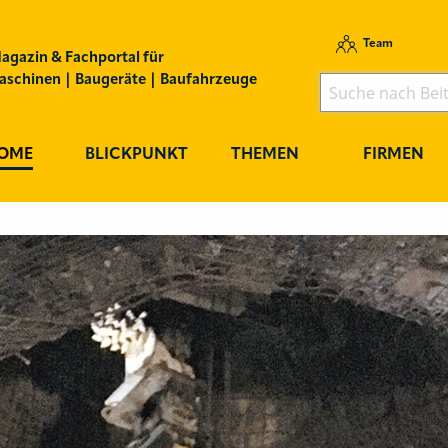
Team
agazin & Fachportal für
schinen | Baugeräte | Baufahrzeuge
OME
BLICKPUNKT
THEMEN
FIRMEN