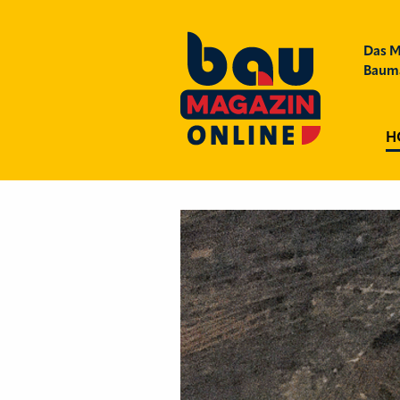
Das M
Bauma
H