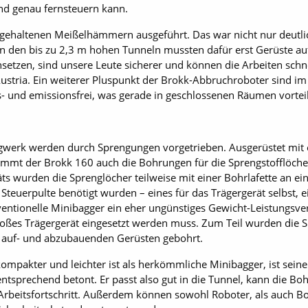
d genau fernsteuern kann.
dgehaltenen Meißelhämmern ausgeführt. Das war nicht nur deutli
n den bis zu 2,3 m hohen Tunneln mussten dafür erst Gerüste au
setzen, sind unsere Leute sicherer und können die Arbeiten schne
 Austria. Ein weiterer Pluspunkt der Brokk-Abbruchroboter sind i
- und emissionsfrei, was gerade in geschlossenen Räumen vorteilh
rgwerk werden durch Sprengungen vorgetrieben. Ausgerüstet mit 
nimmt der Brokk 160 auch die Bohrungen für die Sprengstoff­löche
ts wurden die Sprenglöcher teilweise mit einer Bohrlafette an e
 Steuerpulte benötigt wurden – eines für das Trägergerät selbst, 
ntionelle Minibagger ein eher ungünstiges Gewicht-Leistungsver
roßes Trägergerät eingesetzt werden muss. Zum Teil wurden die 
auf- und abzubauenden Gerüsten gebohrt.
mpakter und leichter ist als herkömmliche Minibagger, ist seine
entsprechend betont. Er passt also gut in die Tunnel, kann die B
Arbeitsfortschritt. Außerdem können sowohl Roboter, als auch Boh