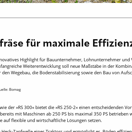
räse für maximale Effizien
nnovatives Highlight für Bauunternehmer, Lohnunternehmer und V
fangreiche Weiterentwicklung soll neue Maßstäbe in der Kombina
t für den Wegebau, die Bodenstabilisierung sowie den Bau von Auf
uelle: Bomag
wie der »RS 300« bietet die »RS 250-2« einen entscheidenden Vort
 bereits mit Maschinen ab 250 PS bis maximal 350 PS betrieben w
 auf flexible und wirtschaftliche Lösungen setzen.
e Heck-Zapfwelle eines Traktors und ermöglicht es, Böden effizien