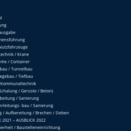
al
ung
ausgabe
mensführung
Nutzfahrzeuge
echnik / Krane
me / Container
fbau / Tunnelbau
egebau / Tiefbau
 Kommunaltechnik
chalung / Gerüste / Beton)
beitung / Sanierung
hrleitungs- bau / Sanierung
 / Aufbereitung / Brechen / Sieben
 2021 – AUSBLICK 2022
herheit / Baustelleneinrichtung