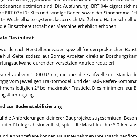
Bodenarten optimiert sind: Die Ausführung »BRT 04« eignet sich n
 »BRT 03« für Kies und sandige Böden sowie der Standardmeißel
«-Wechselhaltersystems lassen sich Meißel und Halter schnell un
die Einsatzbereitschaft der Maschine erheblich erhöhen.
le Flexibilität
wurde nach Herstellerangaben speziell für den praktischen Bauste
eine Null-Seite, sodass laut Bomag Arbeiten direkt an Böschungsk
tungsaufwand durch den versetzten Antrieb reduziert.
sdrehzahl von 1 000 U/min, die über die Zapfwelle mit Standard
ngig vom jeweiligen Traktormodell und der Rad-/Reifen-Kombinat
hmens lediglich 2° bei maximaler Frästiefe. Dies minimiert laut
ungsübertragung.
und zur Bodenstabilisierung
auf die Anforderungen kleinerer Bauprojekte zugeschnitten. Beson
oder ökologisch sinnvoll ist, spielt die Maschine ihre Stärken aus
 und Anhängefräse können Bauunternehmen ihre Maschinenflotte 