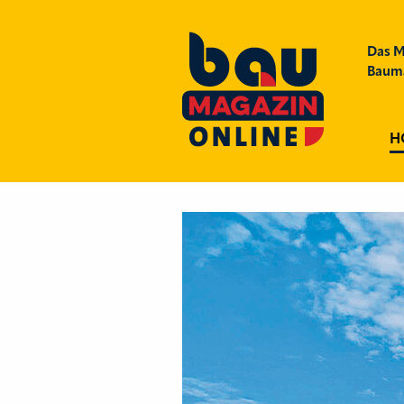
Das M
Bauma
H