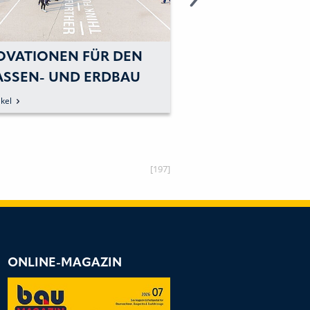
OVATIONEN FÜR DEN
JOYSTICK-STEUE
ASSEN- UND ERDBAU
DIE ERDVERDIC
kel
zum Artikel
[197]
ONLINE-MAGAZIN