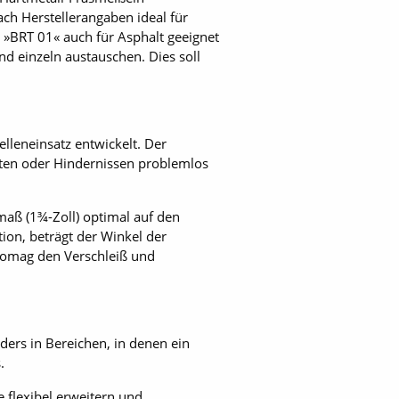
ach Herstellerangaben ideal für
 »BRT 01« auch für Asphalt geeignet
d einzeln austauschen. Dies soll
lleneinsatz entwickelt. Der
anten oder Hindernissen problemlos
maß (1¾-Zoll) optimal auf den
ion, beträgt der Winkel der
 Bomag den Verschleiß und
ders in Bereichen, in denen ein
.
flexibel erweitern und