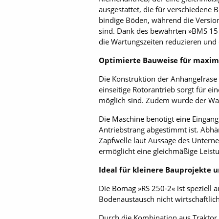
ausgestattet, die für verschiedene 
bindige Böden, während die Version
sind. Dank des bewährten »BMS 15 L
die Wartungszeiten reduzieren und 
Optimierte Bauweise für maxima
Die Konstruktion der Anhängefräse 
einseitige Rotor­antrieb sorgt für 
möglich sind. Zudem wurde der War
Die Maschine benötigt eine Eingang
Antriebstrang abgestimmt ist. Abhä
Zapfwelle laut Aussage des Unterne
ermöglicht eine gleichmäßige Leist
Ideal für kleinere Bauprojekte 
Die Bomag »RS 250-2« ist speziell 
Bodenaustausch nicht wirtschaftlich 
Durch die Kombination aus Traktor