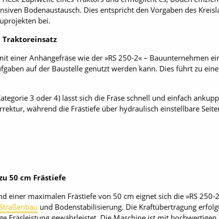
ensiven Bodenaustausch. Dies entspricht den Vorgaben des Kreisla
uprojekten bei.
h Traktoreinsatz
mit einer Anhängefräse wie der »RS 250-2« – Bauunternehmen ein
ufgaben auf der Baustelle genutzt werden kann. Dies führt zu ei
tegorie 3 oder 4) lässt sich die Fräse schnell und einfach ankup
rektur, während die Frästiefe über hydraulisch einstellbare Seite
 zu 50 cm Frästiefe
nd einer maximalen Frästiefe von 50 cm eignet sich die »RS 250-2
Straßenbau
und Bodenstabilisierung. Die Kraftübertragung erfolg
ge Fräsleistung gewährleistet. Die Maschine ist mit hochwertigen