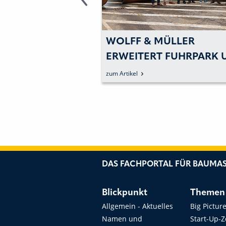
ASSISTENT
WOLFF & MÜLLER
USTELLEN
ERWEITERT FUHRPARK 
NEUE BOMAG
zum Artikel
ASPHALTWALZEN
DAS FACHPORTAL FÜR BAUMAS
Blickpunkt
Themen
Allgemein - Aktuelles
Big Pictur
Namen und
Start-Up-