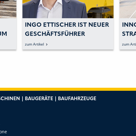
INGO ETTISCHER IST NEUER
INN
UM
GESCHÄFTSFÜHRER
STR
OPERATIONS
zum Artikel
zum Arti
CHINEN | BAUGERÄTE | BAUFAHRZEUGE
e
Zone