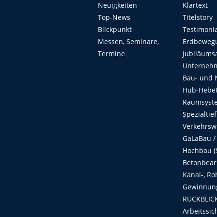
Neuigkeiten
Klartext
Top-News
Titelstory
Blickpunkt
Testimoni
Messen, Seminare,
Erdbeweg
Termine
Jubiläums
Unterneh
Bau- und 
Hub-Hebet
Raumsyste
Spezialtie
Verkehrsw
GaLaBau /
Hochbau (S
Betonbear
Kanal-, Ro
Gewinnung
RÜCKBLICK
Arbeitssic