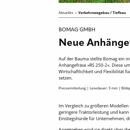
Aktuelles
Verkehrswegebau / Tiefbau
BOMAG GMBH
Neue Anhängef
Auf der Bauma stellte Bomag ein i
Anhängefräse »RS 250-2«. Diese um
Wirtschaftlichkeit und Flexibilitä
setzen.
Pressemitteilung | Lesedauer:
3
min | Bildq
Im Vergleich zu größeren Modellen 
geringere Traktorleistung und kann
Einstiegshürde für Unternehmen, die
Angetrieben wird sie direkt über di