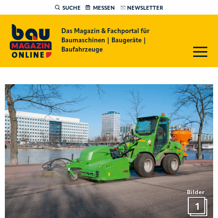
SUCHE
MESSEN
NEWSLETTER
Das Magazin & Fachportal für
Baumaschinen | Baugeräte |
Baufahrzeuge
Bilder
1