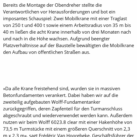
Bereits die Montage der Obendreher stellte die
Verantwortlichen vor Herausforderungen und bot ein
imposantes Schauspiel: Zwei Mobilkrane mit einer Traglast
von 250 t und 400 t sowie einem Arbeitsradius von 35 m bis
40 m ließen die acht Krane innerhalb von drei Monaten nach
und nach in die Höhe wachsen. Aufgrund beengter
Platzverhältnisse auf der Baustelle bewältigten die Mobilkrane
den Aufbau von öffentlichen Straßen aus.
»Da alle Krane freistehend sind, wurden sie in massiven
Betonfundamenten verankert. Dabei haben wir auf die
zweiteilig aufgebauten Wolff-Fundament­anker
zurückgegriffen, deren Zapfenteil für den Turmanschluss
abgeschraubt und wiederverwendet werden kann. Außerdem
nutzen wir beim Wolff 6023.8 clear mit einer Haken­höhe von
73,5 m Turmstücke mit einem größeren Querschnitt von 2,3
m x 2,3 m«, sagt Frédéric Van Hoorebeke, Geschäftsführer der