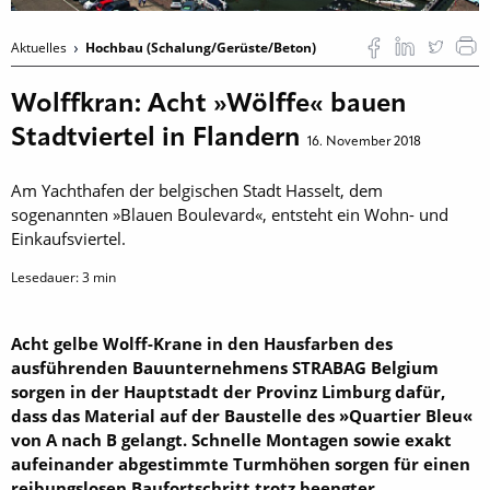
Aktuelles
Hochbau (Schalung/Gerüste/Beton)
Wolffkran: Acht »Wölffe« bauen
Stadtviertel in Flandern
16. November 2018
Am Yachthafen der belgischen Stadt Hasselt, dem
sogenannten »Blauen Boulevard«, entsteht ein Wohn- und
Einkaufsviertel.
Lesedauer:
3
min
Acht gelbe Wolff-Krane in den ­Hausfarben des
ausführenden Bauunternehmens STRABAG Belgium
sorgen in der Hauptstadt der Provinz Limburg dafür,
dass das Material auf der Baustelle des »Quartier Bleu«
von A nach B gelangt. Schnelle Montagen sowie exakt
aufeinander ­abgestimmte Turmhöhen sorgen für einen
reibungslosen ­Baufortschritt trotz beengter