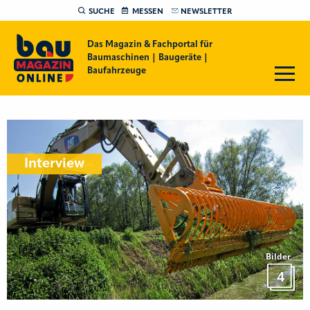
SUCHE
MESSEN
NEWSLETTER
Das Magazin & Fachportal für
Baumaschinen | Baugeräte |
Baufahrzeuge
Interview
Bilder
4