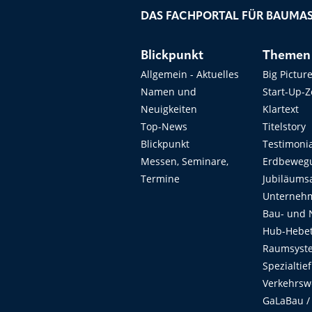
DAS FACHPORTAL FÜR BAUMAS
Blickpunkt
Themen
Allgemein - Aktuelles
Big Pictur
Namen und
Start-Up-
Neuigkeiten
Klartext
Top-News
Titelstory
Blickpunkt
Testimoni
Messen, Seminare,
Erdbeweg
Termine
Jubiläums
Unterneh
Bau- und 
Hub-Hebet
Raumsyste
Spezialtie
Verkehrsw
GaLaBau /