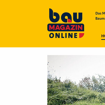
Das M
Bauma
H