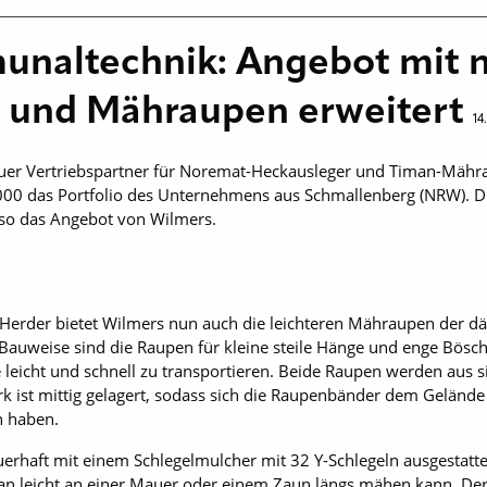
naltechnik: Angebot mit 
 und Mähraupen erweitert
14
er Vertriebspartner für Noremat-Heckausleger und Timan-Mährau
0 das Portfolio des Unternehmens aus Schmallenberg (NRW). Di
so das Angebot von Wilmers.
erder bietet Wilmers nun auch die leichteren Mähraupen der dä
Bauweise sind die Raupen für kleine steile Hänge und enge Bösc
e leicht und schnell zu transportieren. Beide Raupen werden aus 
rk ist mittig gelagert, sodass sich die Raupenbänder dem Gelän
n haben.
rhaft mit einem Schlegelmulcher mit 32 Y-Schlegeln ausgestatte
an leicht an einer Mauer oder einem Zaun längs mähen kann. Der