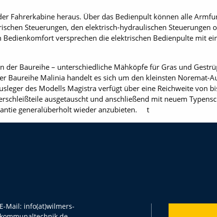
der Fahrerkabine heraus. Über das Bedienpult können alle Armf
rischen Steuerungen, den elektrisch-hydraulischen Steuerungen o
Bedienkomfort versprechen die elektrischen Bedienpulte mit ein
on der Baureihe – unterschiedliche Mähköpfe für Gras und Gestr
er Baureihe Malinia handelt es sich um den kleinsten Noremat-Aus
usleger des Modells Magistra verfügt über eine Reichweite von bi
rschleißteile ausgetauscht und anschließend mit neuem Typensch
antie generalüberholt wieder anzubieten. t
E-Mail:
info(at)wilmers-
kommunaltechnik.de