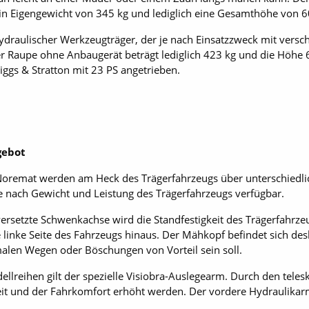
ein Eigengewicht von 345 kg und lediglich eine Gesamthöhe von 
ydraulischer Werkzeugträger, der je nach Einsatzzweck mit versc
 Raupe ohne Anbaugerät beträgt lediglich 423 kg und die Höhe 6
iggs & Stratton mit 23 PS angetrieben.
gebot
Noremat werden am Heck des Trägerfahrzeugs über unterschiedli
je nach Gewicht und Leistung des Trägerfahrzeugs verfügbar.
 versetzte Schwenkachse wird die Standfestigkeit des Träger­fahr
ie linke Seite des Fahrzeugs hinaus. Der Mähkopf befindet sich d
malen Wegen oder Böschungen von Vorteil sein soll.
llreihen gilt der spezielle Visiobra-Auslegearm. Durch den teles
eit und der Fahrkomfort erhöht werden. Der vordere Hydraulikar