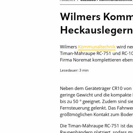
Wilmers Kommu
Heckauslegern
Wilmers
Kommunaltechnik
wird neu
Timan-Mähraupe RC-751 und RC-100
Firma Noremat komplettieren eben
Lesedauer:
3
min
Neben dem Geräteträger CR10 von H
geringe Gewicht und die kompakte 
bis zu 50 ° geeignet. Zudem sind si
Fernsteuerung gelenkt. Das Fahrwe
größtmöglichen Kontakt zum Bode
Die Timan-Mähraupe RC-751 ist daue
Raupenbändern platziert, sodass m