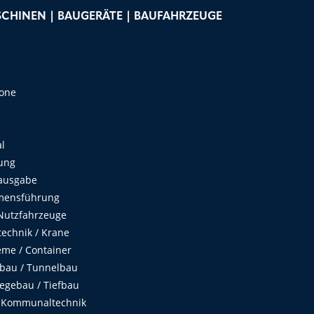
CHINEN | BAUGERÄTE | BAUFAHRZEUGE
e
Zone
al
ung
ausgabe
mensführung
Nutzfahrzeuge
echnik / Krane
me / Container
fbau / Tunnelbau
egebau / Tiefbau
 Kommunaltechnik