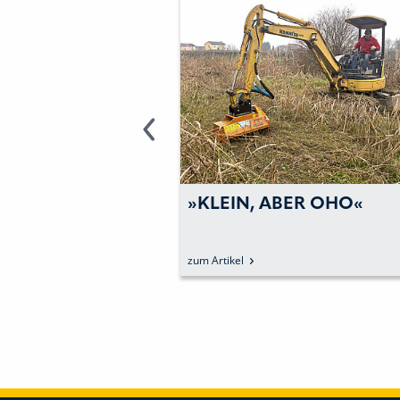
»KLEIN, ABER OHO«
30-JÄHRIGES
FIRMENBESTE
FAMILIENUN
um Artikel
zum Artikel
SETZT AUF S