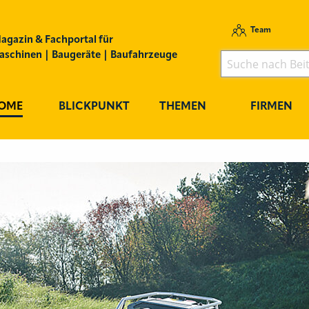
Team
agazin & Fachportal für
schinen | Baugeräte | Baufahrzeuge
OME
BLICKPUNKT
THEMEN
FIRMEN