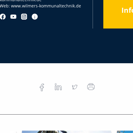
Web:
www.wilmers-kommunaltechnik.de
Inf