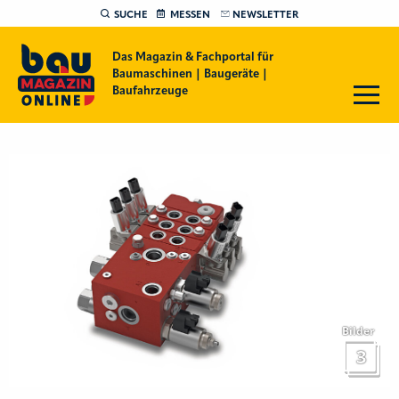
SUCHE
MESSEN
NEWSLETTER
Das Magazin & Fachportal für
Baumaschinen | Baugeräte |
Baufahrzeuge
Bilder
3