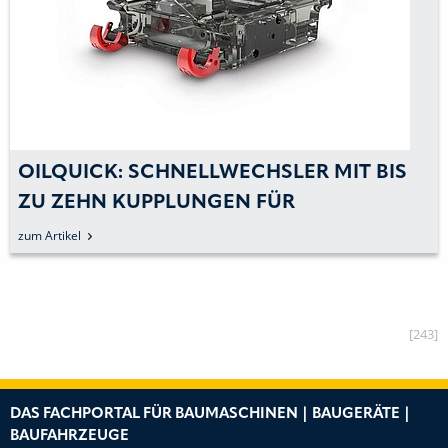
OILQUICK: SCHNELLWECHSLER MIT BIS
ZU ZEHN KUPPLUNGEN FÜR
ZWEIWEGEBAGGER
zum Artikel
[243]
DAS FACHPORTAL FÜR BAUMASCHINEN | BAUGERÄTE |
BAUFAHRZEUGE