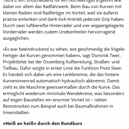
1803-2 ein. Entscheidend für ein hochwertiges Ergebnis war
dabei vor allem das Radfahrwerk. Beim Bau von Kurven mit
kleinen Radien sind Radfertiger im Vorteil, weil sie äußerst
präzise einlenken und dank 6x4-Antrieb jederzeit Grip haben.
Durch zwei luftbereifte Hinterräder und vier wippengelagerte
Vorderräder werden zudem Unebenheiten hervorragend
ausgeglichen.
»Es war beeindruckend zu sehen, wie geschmeidig die Vögele-
Fertiger die Kurven genommen haben«, sagt Dominik Twer,
Projektleiter bei der Ossenberg Aufbereitung, Straßen- und
Tiefbau. Dafür sorgte in erster Linie die Funktion Pivot Steer.
Es handelt sich dabei um eine Lenkbremse, die das hintere
Kurveninnen­rad automatisch hydraulisch abbremst. Damit
zieht es die Maschine gewissermaßen durch die Kurve. Das
ermöglicht wiederum minimale Wendekreise, was besonders
auf engen Baustellen ein enormer Vorteil ist – neben
Rennstrecken zum Beispiel auch bei Baumaßnahmen in
Innenstädten.
»Heiß an heiß« durch den Rundkurs