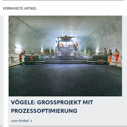
VERWANDTE ARTIKEL
VÖGELE: GROSSPROJEKT MIT P
ROZESSOPTIMIERUNG U
ND MASCHINENTECHNIK
zum Artikel