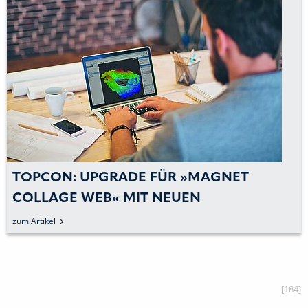
TOPCON: UPGRADE FÜR »MAGNET
COLLAGE WEB« MIT NEUEN
FUNKTIONEN VORGESTELLT
zum Artikel
[184]