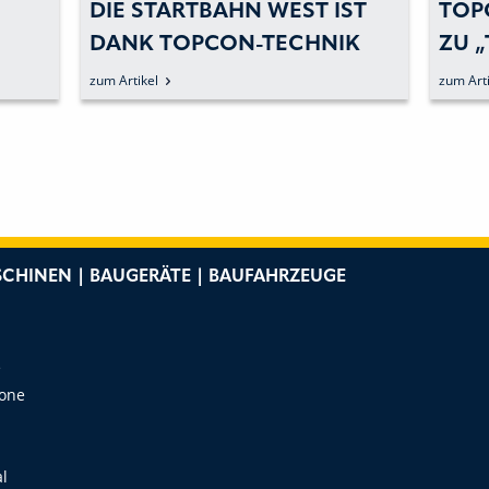
DIE STARTBAHN WEST IST
TOP
DANK TOPCON-TECHNIK
ZU 
WIEDER »SMOOTH«
INF
zum Artikel
zum Arti
TEC
INT
CHINEN | BAUGERÄTE | BAUFAHRZEUGE
e
Zone
al