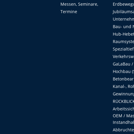
Messen, Seminare,
Erdbeweg
Termine
Jubiläums
Unterneh
Bau- und 
Hub-Hebet
Raumsyste
Spezialtie
Verkehrsw
GaLaBau /
Hochbau (S
Betonbear
Kanal-, Ro
Gewinnung
RÜCKBLICK
Arbeitssic
OEM / Masc
Instandha
Abbruchtec