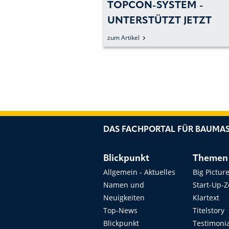
GUTSEEL
TOPCON-SYSTEM ­
 IN 3D-
UNTERSTÜTZT JETZT
STEM
VOLVOS »DIG ASSIST«
zum Artikel
DAS FACHPORTAL FÜR BAUMAS
Blickpunkt
Themen
Allgemein - Aktuelles
Big Pictur
Namen und
Start-Up-
Neuigkeiten
Klartext
Top-News
Titelstory
Blickpunkt
Testimoni