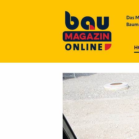
Das M
Bauma
H