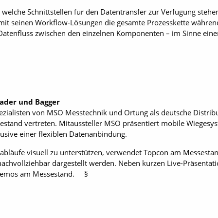
 welche Schnittstellen für den Datentransfer zur Verfügung stehe
mit seinen Workflow-Lösungen die gesamte Prozesskette währen
Datenfluss zwischen den einzelnen Komponenten – im Sinne einer
ader und Bagger
zialisten von MSO Messtechnik und Ortung als deutsche Distrib
stand vertreten. Mitaussteller MSO präsentiert mobile Wiegesys
sive einer flexiblen Datenanbindung.
abläufe visuell zu unterstützen, verwendet Topcon am Messestan
 nachvollziehbar dargestellt werden. Neben kurzen Live-Präsenta
e-Demos am Messestand. §