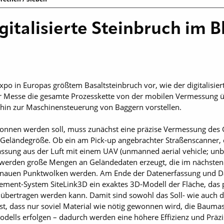
italisierte Steinbruch im B
o in Europas größtem Basaltsteinbruch vor, wie der digitalisierte
 Messe die gesamte Prozesskette von der mobilen Vermessung übe
 hin zur Maschinensteuerung von Baggern vorstellen.
nnen werden soll, muss zunächst eine präzise Vermessung des G
Geländegröße. Ob ein am Pick-up angebrachter Straßenscanner,
ssung aus der Luft mit einem UAV (unmanned aerial vehicle; un
 werden große Mengen an Geländedaten erzeugt, die im nächsten 
genauen Punktwolken werden. Am Ende der Datenerfassung und Da
ement-System SiteLink3D ein exaktes 3D-Modell der Fläche, das
bertragen werden kann. Damit sind sowohl das Soll- wie auch da
ist, dass nur soviel Material wie nötig gewonnen wird, die Baumas
Modells erfolgen – dadurch werden eine höhere Effizienz und Präz