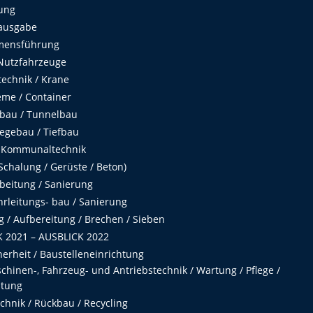
ung
ausgabe
mensführung
Nutzfahrzeuge
echnik / Krane
me / Container
fbau / Tunnelbau
egebau / Tiefbau
 Kommunaltechnik
chalung / Gerüste / Beton)
beitung / Sanierung
hrleitungs- bau / Sanierung
 / Aufbereitung / Brechen / Sieben
 2021 – AUSBLICK 2022
herheit / Baustelleneinrichtung
hinen-, Fahrzeug- und Antriebstechnik / Wartung / Pflege /
ltung
hnik / Rückbau / Recycling