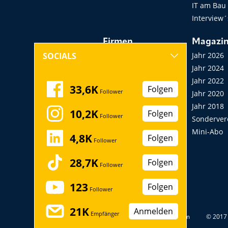
IT am Bau
Interview´
Firmen
Magazi
Hersteller, Händler,
Jahr 2026
SOCIALS
Vermieter
Jahr 2024
Messen, Seminare,
Jahr 2022
33,6K
Folgen
Follower
Kongresse
Jahr 2020
Verbände
Jahr 2018
10,2K
Folgen
Follower
Startup
Sonderver
Mini-Abo
4,8K
Folgen
Follower
28,7K
Folgen
Follower
123
Folgen
Follower
21K
Anmelden
Empfänger
Datenschutz
Impressum
© 2017 