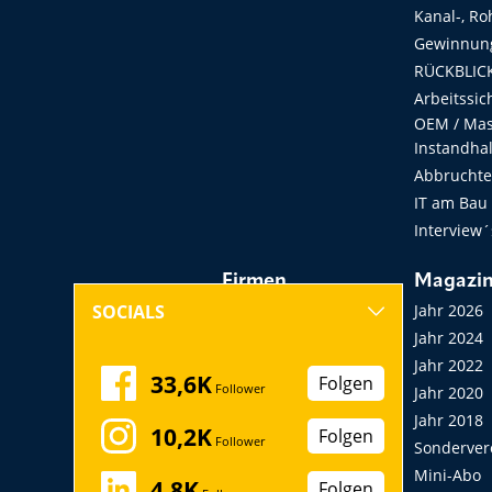
Kanal-, Ro
Gewinnung
RÜCKBLICK
Arbeitssic
OEM / Masc
Instandha
Abbruchtec
IT am Bau
Interview´
Firmen
Magazi
Hersteller, Händler,
Jahr 2026
SOCIALS
Vermieter
Jahr 2024
Messen, Seminare,
Jahr 2022
33,6K
Folgen
Follower
Kongresse
Jahr 2020
Verbände
Jahr 2018
10,2K
Folgen
Follower
Startup
Sonderver
Mini-Abo
4,8K
Folgen