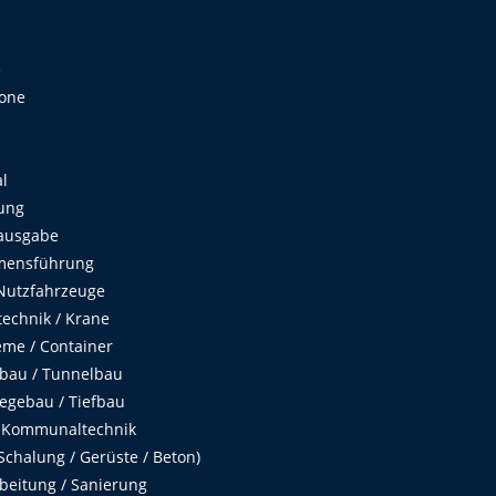
e
Zone
al
ung
ausgabe
mensführung
Nutzfahrzeuge
echnik / Krane
me / Container
fbau / Tunnelbau
egebau / Tiefbau
 Kommunaltechnik
chalung / Gerüste / Beton)
beitung / Sanierung