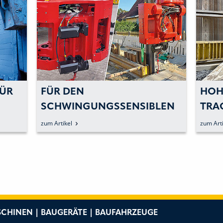
FÜR
FÜR DEN
HOH
SCHWINGUNGSSENSIBLEN
TRA
BEGRENZTEN BAURAUM
zum Artikel
zum Arti
CHINEN | BAUGERÄTE | BAUFAHRZEUGE