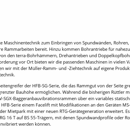
te Maschinentechnik zum Einbringen von Spundwänden, Rohren,
re Rammarbeiten bereit. Hinzu kommen Bohrantriebe für nahezu j
ht von den terra-Bohrhämmern, Drehantrieben und Doppelkopfbohr
nforderung vor Ort bieten wir die passenden Maschinen in vielen 
n wir mit der Müller-Ramm- und -Ziehtechnik auf eigene Produkt
technik.
. Seitengreifer der HFB-SG-Serie, die das Rammgut von der Seite g
grenzter Bauhöhe ermöglichen. Während die bisherigen Rüttler 
BV-SGX-Baggeranbauvibrationsrammen über ein variables statis
FB-Serie einem Facelift mit Modifikationen an den Geräten MS
er Mietpark mit einer neuen RTG-Gerätegeneration erweitert. Es
RG 16 T auf BS 55-Trägern, mit denen Spundwandprofile oder R
nvibriert werden können.