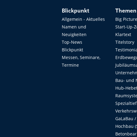
Blickpunkt
Themen
Allgemein - Aktuelles
Big Pictur
Namen und
Start-Up-
Neuigkeiten
Klartext
Top-News
Titelstory
Blickpunkt
Testimoni
Messen, Seminare,
Erdbeweg
Termine
Jubiläums
Unterneh
Bau- und 
Hub-Hebet
Raumsyste
Spezialtie
Verkehrsw
GaLaBau /
Hochbau (S
Betonbear