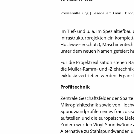
Pressemitteilung | Lesedauer:
3
min | Bildqu
Im Tief- und u. a. im Spezialtiefbau
Infrastrukturprojekten ein komplet
Hochwasserschutz), Maschinentechn
unter dem neuen Namen gefeiert hat,
Für die Projektrealisation stehen 
die Müller-Ramm- und -Ziehtechnik,
exklusiv vertrieben werden. Ergän
Profiltechnik
Zentrale Geschäftsfelder der Spart
Mikropfahltechnik sowie von Hochw
Spundwandprofilen eines französisc
aufstellen und die europäische Liefe
Zudem wurden Vinyl-Spundwände au
Alternative zu Stahlspundwänden u