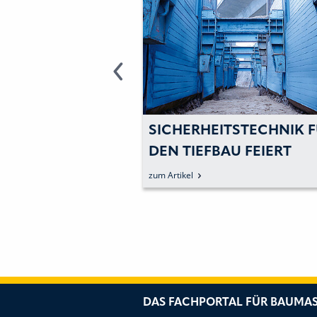
RÄFTIGE«
SICHERHEITSTECHNIK 
GEN AUS EINER
DEN TIEFBAU FEIERT
JUBILÄUM
zum Artikel
DAS FACHPORTAL FÜR BAUMAS