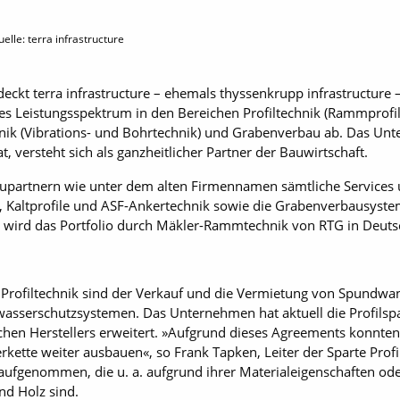
elle: terra infrastructure
 deckt terra infrastructure – ehemals thyssenkrupp infrastructure 
tes Leistungsspektrum in den Bereichen Profiltechnik (Rammprofil
ik (Vibrations- und Bohrtechnik) und Grabenverbau ab. Das Un
 versteht sich als ganzheitlicher Partner der Bauwirtschaft.
Baupartnern wie unter dem alten Firmennamen sämtliche Services
 Kaltprofile und ASF-Ankertechnik sowie die Grabenverbausystem
zt wird das Portfolio durch Mäkler-Rammtechnik von RTG in Deut
e Profiltechnik sind der Verkauf und die Vermietung von Spundwan
asserschutzsystemen. Das Unternehmen hat aktuell die Profilspa
hen Herstellers erweitert. »Aufgrund dieses Agreements konnten 
rkette weiter ausbauen«, so Frank Tapken, Leiter der Sparte Profil
fgenommen, die u. a. aufgrund ihrer Materialeigenschaften od
nd Holz sind.