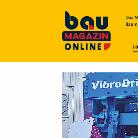
Das M
Bauma
H