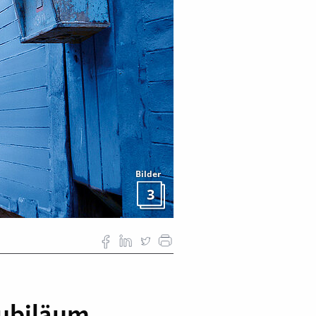
Bilder
3
 Jubiläum