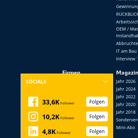
Gewinnung
RÜCKBLICK
Arbeitssic
OEM / Masc
Instandha
Abbruchtec
IT am Bau
Interview´
Firmen
Magazi
Hersteller, Händler,
Jahr 2026
SOCIALS
Vermieter
Jahr 2024
Messen, Seminare,
Jahr 2022
33,6K
Folgen
Follower
Kongresse
Jahr 2020
Verbände
Jahr 2018
10,2K
Folgen
Follower
Startup
Sonderver
Mini-Abo
4,8K
Folgen
Follower