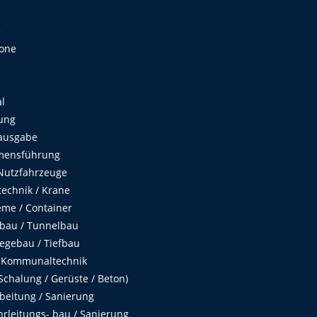
e
Zone
al
ung
ausgabe
mensführung
Nutzfahrzeuge
echnik / Krane
me / Container
fbau / Tunnelbau
egebau / Tiefbau
 Kommunaltechnik
chalung / Gerüste / Beton)
beitung / Sanierung
hrleitungs- bau / Sanierung