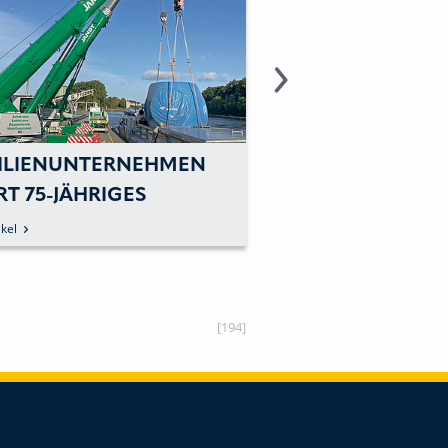
ILIENUNTERNEHMEN
LÖSUNGSORIENT
RT 75-JÄHRIGES
INNOVATIV
ILÄUM
kel
zum Artikel
[194]