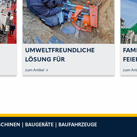
UMWELTFREUNDLICHE
FAM
LÖSUNG FÜR
FEIE
KANALSCHLUSSBOHRUNGEN
JUB
zum Artikel
zum Arti
CHINEN | BAUGERÄTE | BAUFAHRZEUGE