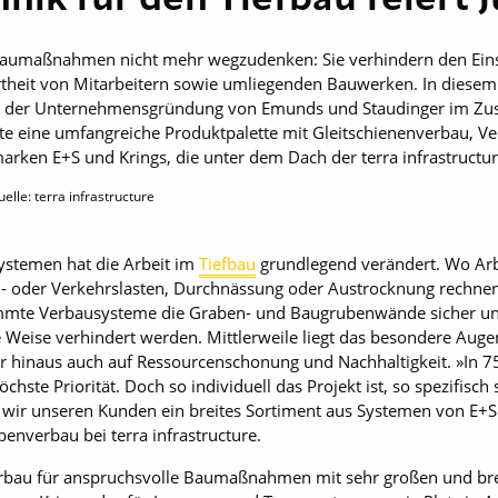
fbaumaßnahmen nicht mehr wegzudenken: Sie verhindern den Ei
theit von Mitarbeitern sowie umliegenden Bauwerken. In diesem 
it der Unternehmensgründung von Emunds und Staudinger im Z
e eine umfangreiche Produktpalette mit Gleitschienenverbau, 
en E+S und Krings, die unter dem Dach der terra infrastructure
elle: terra infrastructure
ystemen hat die Arbeit im
Tiefbau
grundlegend verändert. Wo Arb
n- oder Verkehrslasten, Durchnässung oder Austrocknung rechnen
immte Verbausysteme die Graben- und Baugrubenwände sicher und 
Weise verhindert werden. Mittlerweile liegt das besondere Aug
 hinaus auch auf Ressourcenschonung und Nachhaltigkeit. »In 75
öchste Priorität. Doch so individuell das Projekt ist, so spezifis
wir unseren Kunden ein breites Sortiment aus Systemen von E+S 
enverbau bei terra infrastructure.
rbau für anspruchsvolle Baumaßnahmen mit sehr großen und brei