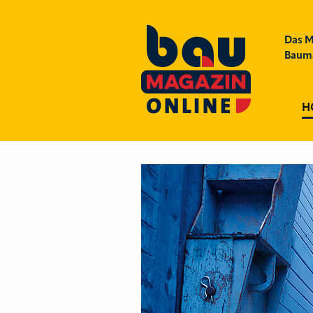
Das M
Bauma
H