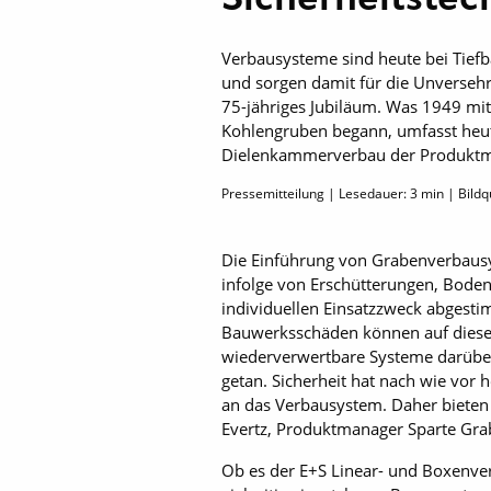
Verbausysteme sind heute bei Tie
und sorgen damit für die Unversehr
75-jähriges Jubiläum. Was 1949 m
Kohlengruben begann, umfasst heut
Dielenkammerverbau der Produktmark
Pressemitteilung | Lesedauer:
3
min | Bildqu
Die Einführung von Grabenverbaus
infolge von Erschütterungen, Bode
individuellen Einsatzzweck abgest
Bauwerksschäden können auf diese 
wiederverwertbare Systeme darüber
getan. Sicherheit hat nach wie vor h
an das Verbausystem. Daher bieten 
Evertz, Produktmanager Sparte Grab
Ob es der E+S Linear- und Boxenve