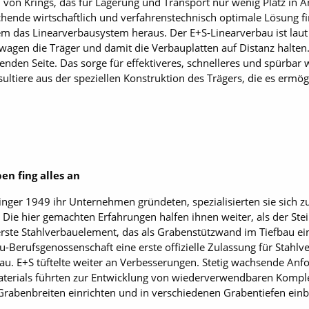
m von Krings, das für Lagerung und Transport nur wenig Platz in 
chende wirtschaftlich und verfahrenstechnisch optimale Lösung f
llem das Linearverbausystem heraus. Der E+S-Linearverbau ist laut
wagen die Träger und damit die Verbauplatten auf Distanz halten. 
nden Seite. Das sorge für effektiveres, schnelleres und spürbar wi
sultiere aus der speziellen Konstruktion des Trägers, die es ermög
en fing alles an
nger 1949 ihr Unternehmen gründeten, spezialisierten sie sich zu
ie hier gemachten Erfahrungen halfen ihnen weiter, als der Stei
rste Stahlverbauelement, das als Grabenstützwand im Tiefbau ei
bau-Berufsgenossenschaft eine erste offizielle Zulassung für Stahl
bau. E+S tüftelte weiter an Verbesserungen. Stetig wachsende An
aterials führten zur Entwicklung von wiederverwendbaren Komple
Grabenbreiten einrichten und in verschiedenen Grabentiefen einb