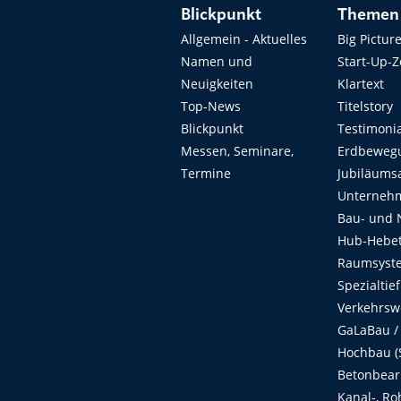
Blickpunkt
Themen
Allgemein - Aktuelles
Big Pictur
Namen und
Start-Up-
Neuigkeiten
Klartext
Top-News
Titelstory
Blickpunkt
Testimoni
Messen, Seminare,
Erdbeweg
Termine
Jubiläums
Unterneh
Bau- und 
Hub-Hebet
Raumsyste
Spezialtie
Verkehrsw
GaLaBau /
Hochbau (S
Betonbear
Kanal-, Ro