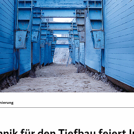
anierung
hnik für den Tiefbau feiert