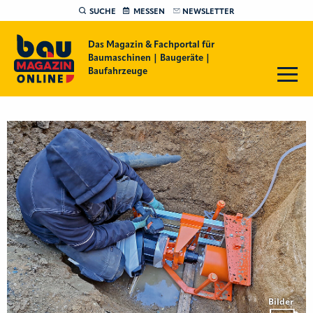
SUCHE
MESSEN
NEWSLETTER
Das Magazin & Fachportal für
Baumaschinen | Baugeräte |
Baufahrzeuge
Bilder