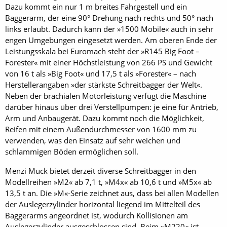
Dazu kommt ein nur 1 m breites Fahrgestell und ein
Baggerarm, der eine 90° Drehung nach rechts und 50° nach
links erlaubt. Dadurch kann der »1500 Mobile« auch in sehr
engen Umgebungen eingesetzt werden. Am oberen Ende der
Leistungsskala bei Euromach steht der »R145 Big Foot –
Forester« mit einer Höchstleistung von 266 PS und Gewicht
von 16 t als »Big Foot« und 17,5 t als »Forester« – nach
Herstellerangaben »der stärkste Schreitbagger der Welt«.
Neben der brachialen Motorleistung verfügt die Maschine
darüber hinaus über drei Verstellpumpen: je eine für Antrieb,
Arm und Anbaugerät. Dazu kommt noch die Möglichkeit,
Reifen mit einem Außendurchmesser von 1600 mm zu
verwenden, was den Einsatz auf sehr weichen und
schlammigen Böden ermöglichen soll.
Menzi Muck bietet derzeit diverse Schreitbagger in den
Modellreihen »M2« ab 7,1 t, »M4x« ab 10,6 t und »M5x« ab
13,5 t an. Die »M«-Serie zeichnet aus, dass bei allen Modellen
der Auslegerzylinder horizontal liegend im Mittelteil des
Baggerarms angeordnet ist, wodurch Kollisionen am
Auslegerzylinder ausgeschlossen sind. Beim »M220« ist