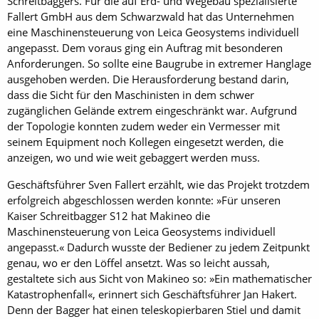
Schreitbaggers. Für die auf Erd- und Wegebau spezialisierte
Fallert GmbH aus dem Schwarzwald hat das Unternehmen
eine Maschinensteuerung von Leica Geosystems individuell
angepasst. Dem voraus ging ein Auftrag mit besonderen
Anforderungen. So sollte eine Baugrube in extremer Hanglage
ausgehoben werden. Die Herausforderung bestand darin,
dass die Sicht für den Maschinisten in dem schwer
zugänglichen Gelände extrem eingeschränkt war. Aufgrund
der Topologie konnten zudem weder ein Vermesser mit
seinem Equipment noch Kollegen eingesetzt werden, die
anzeigen, wo und wie weit gebaggert werden muss.
Geschäftsführer Sven Fallert erzählt, wie das Projekt trotzdem
erfolgreich abgeschlossen werden konnte: »Für unseren
Kaiser Schreitbagger S12 hat Makineo die
Maschinensteuerung von Leica Geosystems individuell
angepasst.« Dadurch wusste der Bediener zu jedem Zeitpunkt
genau, wo er den Löffel ansetzt. Was so leicht aussah,
gestaltete sich aus Sicht von Makineo so: »Ein mathematischer
Katastrophenfall«, erinnert sich Geschäftsführer Jan Hakert.
Denn der Bagger hat einen teleskopierbaren Stiel und damit