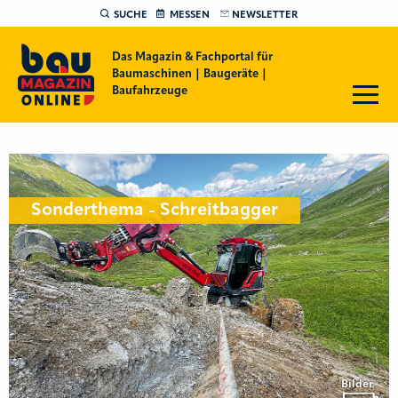
SUCHE
MESSEN
NEWSLETTER
Das Magazin & Fachportal für
Baumaschinen | Baugeräte |
Baufahrzeuge
Sonderthema - Schreitbagger
Bilder