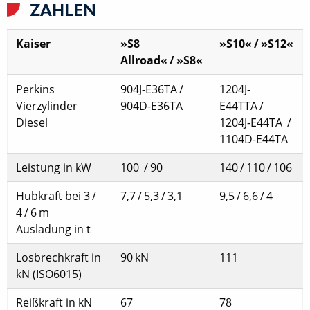
ZAHLEN
Kaiser
»S8
»S10« / »S12«
Allroad« / »S8«
Perkins
904J-E36TA /
1204J-
Vierzylinder
904D-E36TA
E44TTA /
Diesel
1204J-E44TA /
1104D-E44TA
Leistung in kW
100 / 90
140 / 110 / 106
Hubkraft bei 3 /
7,7 / 5,3 / 3,1
9,5 / 6,6 / 4
4 / 6 m
Ausladung in t
Losbrechkraft in
90 kN
111
kN (ISO6015)
Reißkraft in kN
67
78