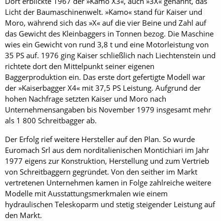
Dort erblickte 1967 der »Kamo X3«, auch »3X« genannt, das
Licht der Baumaschinenwelt. »Kamo« stand für Kaiser und
Moro, während sich das »X« auf die vier Beine und Zahl auf
das Gewicht des Kleinbaggers in Tonnen bezog. Die Maschine
wies ein Gewicht von rund 3,8 t und eine Motorleistung von
35 PS auf. 1976 ging Kaiser schließlich nach Liechtenstein und
richtete dort den Mittelpunkt seiner eigenen
Baggerproduktion ein. Das erste dort gefertigte Modell war
der »Kaiserbagger X4« mit 37,5 PS Leistung. Aufgrund der
hohen Nachfrage setzten Kaiser und Moro nach
Unternehmensangaben bis November 1979 insgesamt mehr
als 1 800 Schreitbagger ab.
Der Erfolg rief weitere Hersteller auf den Plan. So wurde
Euromach Srl aus dem norditalienischen Montichiari im Jahr
1977 eigens zur Konstruktion, Herstellung und zum Vertrieb
von Schreitbaggern gegründet. Von den seither im Markt
vertretenen Unternehmen kamen in Folge zahlreiche weitere
Modelle mit Ausstattungsmerkmalen wie einem
hydraulischen Teleskoparm und stetig steigender Leistung auf
den Markt.