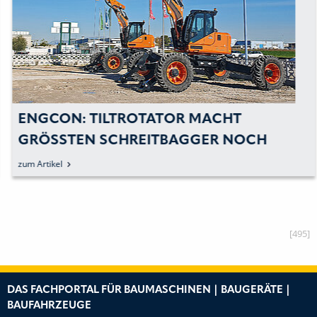
ENGCON: TILT­ROTATOR MACHT
GRÖSSTEN SCHREITBAGGER NOCH E
FFIZIENTER
zum Artikel
[495]
DAS FACHPORTAL FÜR BAUMASCHINEN | BAUGERÄTE |
BAUFAHRZEUGE