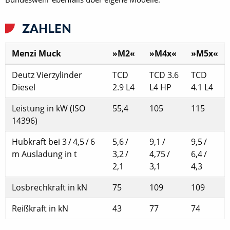
ZAHLEN
Menzi Muck
»M2«
»M4x«
»M5x«
Deutz Vierzylinder
TCD
TCD 3.6
TCD
Diesel
2.9 L4
L4 HP
4.1 L4
Leistung in kW (ISO
55,4
105
115
14396)
Hubkraft bei 3 / 4,5 / 6
5,6 /
9,1 /
9,5 /
m Ausladung in t
3,2 /
4,75 /
6,4 /
2,1
3,1
4,3
Losbrechkraft in kN
75
109
109
Reißkraft in kN
43
77
74