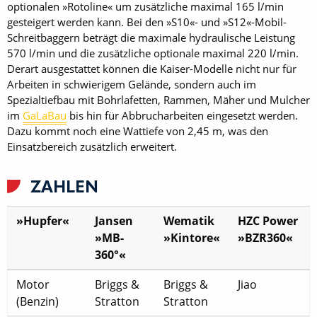
optionalen »Rotoline« um zusätzliche maximal 165 l/min
gesteigert werden kann. Bei den »S10«- und »S12«-Mobil-
Schreitbaggern beträgt die maximale hydraulische Leistung
570 l/min und die zusätzliche optionale maximal 220 l/min.
Derart ausgestattet können die Kaiser-Modelle nicht nur für
Arbeiten in schwierigem Gelände, sondern auch im
Spezialtiefbau mit Bohrlafetten, Rammen, Mäher und Mulcher
im
GaLaBau
bis hin für Abbrucharbeiten eingesetzt werden.
Dazu kommt noch eine Wattiefe von 2,45 m, was den
Einsatzbereich zusätzlich erweitert.
ZAHLEN
»Hupfer«
Jansen
Wematik
HZC Power
»MB-
»Kintore«
»BZR360«
360°«
Motor
Briggs &
Briggs &
Jiao
(Benzin)
Stratton
Stratton