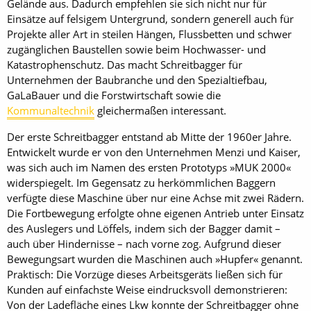
Gelände aus. Dadurch empfehlen sie sich nicht nur für
Einsätze auf felsigem Untergrund, sondern generell auch für
Projekte aller Art in steilen Hängen, Flussbetten und schwer
zugänglichen Baustellen sowie beim Hochwasser- und
Katastrophenschutz. Das macht Schreitbagger für
Unternehmen der Baubranche und den Spezialtiefbau,
GaLaBauer und die Forstwirtschaft sowie die
Kommunaltechnik
gleichermaßen interessant.
Der erste Schreitbagger entstand ab Mitte der 1960er Jahre.
Entwickelt wurde er von den Unternehmen Menzi und Kaiser,
was sich auch im Namen des ersten Prototyps »MUK 2000«
widerspiegelt. Im Gegensatz zu herkömmlichen Baggern
verfügte diese Maschine über nur eine Achse mit zwei Rädern.
Die Fortbewegung erfolgte ohne eigenen Antrieb unter Einsatz
des Auslegers und Löffels, indem sich der Bagger damit –
auch über Hindernisse – nach vorne zog. Aufgrund dieser
Bewegungsart wurden die Maschinen auch »Hupfer« genannt.
Praktisch: Die Vorzüge dieses Arbeitsgeräts ließen sich für
Kunden auf einfachste Weise eindrucksvoll demonstrieren:
Von der Ladefläche eines Lkw konnte der Schreitbagger ohne