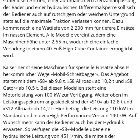
stufenlosen Antrieb, einer automatischen Drehzahlanpassung
der Räder und einer hydraulischen Differentialsperre soll sich
der Bediener auch auf rutschigem oder weichem Untergrund
stets auf die maximale Traktion verlassen können. Dazu
kommt noch eine Wattiefe von 2 200 mm für tiefere Einsätze
im nassen Element. Alle Modelle vereint zudem eine
Maschinenhöhe unter 2,55 m, wodurch eine einfache
Verladung in einem 40-Fuß-High-Cube-Container ermöglicht
wird.
Kaiser nennt seine Maschinen für spezielle Einsätze abseits
herkömmlicher Wege »Mobil-Schreitbagger«. Das Angebot
startet mit dem »S8« ab 9,8 t, »S8 Allroad« ab 10,2 t und »S8
Gator« ab 10,5 t. Bei diesen Modellen steht eine
Motorleistung von 100 kW zur Verfügung. Weiter oben im
Leistungsspektrum angesiedelt sind der »S10« ab 12,8 t und
»S12 Allroad« ab 14,2 t: Hier beträgt die Leistung 110 kW im
Standard und in der »High Performance«-Version 140 kW. Auf
Wunsch mehr kann der Bediener auch bei der Hydraulik
erwarten. So verfügen die »S8«-Modelle über eine
hydraulische Leistung von 451 l/min, die mittels der