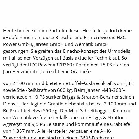
Heute finden sich im Portfolio dieser Hersteller jedoch keine
»Hupfer« mehr. In diese Bresche sind Firmen wie die HZC
Power GmbH, Jansen GmbH und Wematik GmbH
gesprungen. Sie greifen das Ein­achs-Konzept des Urmodells
mit all seinen Vorzügen auf Basis aktueller Technik auf. So
verfügt der HZC Power »BZR360« über einen 15 PS starken
Jiao-Benzinmotor, erreicht eine Grabtiefe
von 2 100 mm und bietet eine Löffel-Ausbrechkraft von 1,3 t
sowie Stiel-Reißkraft von 600 kg. Beim Jansen »MB-360°«
verrichtet ein 10 PS starker ­Briggs & Stratton-Benziner seinen
Dienst. Hier liegt die Grabtiefe ebenfalls bei ca. 2 100 mm und
Reißkraft bei etwa 550 kg. Der Mini-Schreitbagger »Kintore«
von Wematik verfügt ebenfalls über ein Briggs & Stratton-
Aggregat mit 9,5 PS Leistung und kommt auf eine Grabtiefe
von 1 357 mm. Alle Hersteller verbauen eine AHK-
Zugvorrichtung und sind mit einem 360°-Drehkranz,