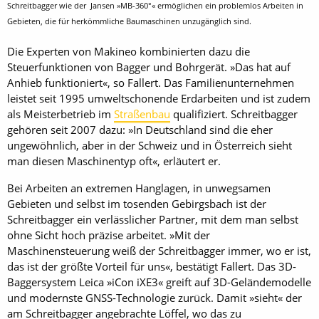
Schreitbagger wie der Jansen »MB-360°« ermöglichen ein problemlos Arbeiten in
Gebieten, die für herkömmliche Baumaschinen unzugänglich sind.
Die Experten von Makineo kombinierten dazu die
Steuerfunktionen von Bagger und Bohrgerät. »Das hat auf
Anhieb funktioniert«, so Fallert. Das Familienunternehmen
leistet seit 1995 umweltschonende Erdarbeiten und ist zudem
als Meisterbetrieb im
Straßenbau
qualifiziert. Schreitbagger
gehören seit 2007 dazu: »In Deutschland sind die eher
ungewöhnlich, aber in der Schweiz und in Österreich sieht
man diesen Maschinentyp oft«, erläutert er.
Bei Arbeiten an extremen Hanglagen, in unwegsamen
Gebieten und selbst im tosenden Gebirgsbach ist der
Schreitbagger ein verlässlicher Partner, mit dem man selbst
ohne Sicht hoch präzise arbeitet. »Mit der
Maschinensteuerung weiß der Schreitbagger immer, wo er ist,
das ist der größte Vorteil für uns«, bestätigt Fallert. Das 3D-
Baggersystem Leica »iCon iXE3« greift auf 3D-Geländemodelle
und modernste GNSS-Technologie zurück. Damit »sieht« der
am Schreitbagger angebrachte Löffel, wo das zu