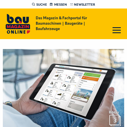
SUCHE
MESSEN
NEWSLETTER
Das Magazin & Fachportal für
Baumaschinen | Baugeräte |
Baufahrzeuge
Bilder
3