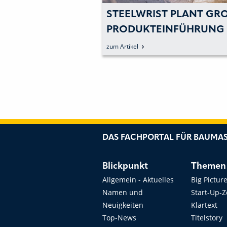
T HAT GEZEIGT,
STEELWRIST PLANT GROS
ER WIRKLICH
RODUKTEINFÜHRUNG
BEN
zum Artikel
DAS FACHPORTAL FÜR BAUMAS
Blickpunkt
Themen
Allgemein - Aktuelles
Big Pictur
Namen und
Start-Up-
Neuigkeiten
Klartext
Top-News
Titelstory