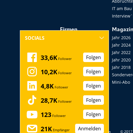
Abbruchtec
IT am Bau
Interview´
Firmen
Magazi
Hersteller, Händler,
Jahr 2026
SOCIALS
Vermieter
Jahr 2024
Messen, Seminare,
Jahr 2022
33,6K
Folgen
Follower
Kongresse
Jahr 2020
Verbände
Jahr 2018
10,2K
Folgen
Follower
Startup
Sonderver
Mini-Abo
4,8K
Folgen
Follower
28,7K
Folgen
Follower
123
Folgen
Follower
21K
Anmelden
Empfänger
Datenschutz
Impressum
© 2017 