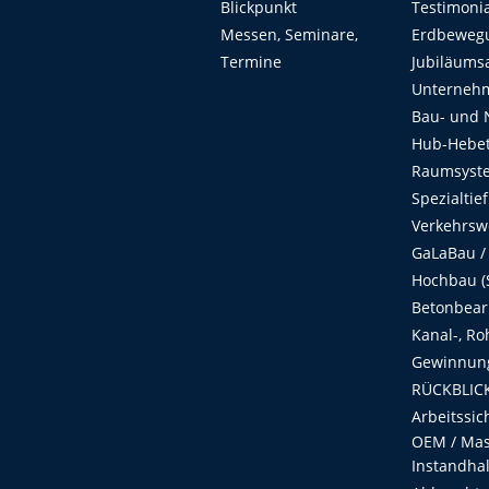
Blickpunkt
Testimoni
Messen, Seminare,
Erdbeweg
Termine
Jubiläums
Unterneh
Bau- und 
Hub-Hebet
Raumsyste
Spezialtie
Verkehrsw
GaLaBau /
Hochbau (S
Betonbear
Kanal-, Ro
Gewinnung
RÜCKBLICK
Arbeitssic
OEM / Masc
Instandha