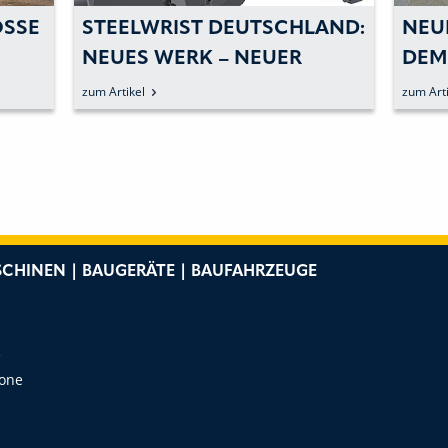
SE P
STEELWRIST DEUTSCHLAND:
NEUH
NEUES WERK – NEUER
DEM
TILTROTATOR
zum Artikel
zum Arti
CHINEN | BAUGERÄTE | BAUFAHRZEUGE
e
Zone