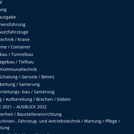
al
ung
ausgabe
mensführung
Nutzfahrzeuge
echnik / Krane
me / Container
fbau / Tunnelbau
egebau / Tiefbau
 Kommunaltechnik
chalung / Gerüste / Beton)
beitung / Sanierung
hrleitungs- bau / Sanierung
 / Aufbereitung / Brechen / Sieben
 2021 – AUSBLICK 2022
herheit / Baustelleneinrichtung
hinen-, Fahrzeug- und Antriebstechnik / Wartung / Pflege /
ltung