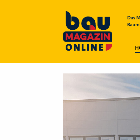
Das M
Bauma
H