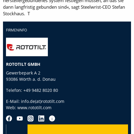
herstellergebundenes System festlegen müssen, an das sie
dann langfristig gebunden sind«, sagt Steelwrist-CEO Stefan
Stockhaus. T
FIRMENINFO
ROTOTILT GMBH
Gewerbepark A 2
93086 Wörth a. d. Donau
Telefon:
+49 9482 8020 80
E-Mail:
info.de(at)rototilt.com
Web:
www.rototilt.com