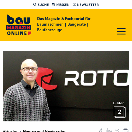
SUCHE
MESSEN
NEWSLETTER
Das Magazin & Fachportal für
Baumaschinen | Baugeräte |
Baufahrzeuge
Bilder
2
Aktuelles
Namen und Neuigkeiten