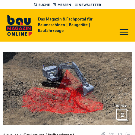
SUCHE
MESSEN
NEWSLETTER
Das Magazin & Fachportal für
Baumaschinen | Baugeräte |
Baufahrzeuge
Bilder
2
Aktuelles
Gewinnung / Aufbereitung /