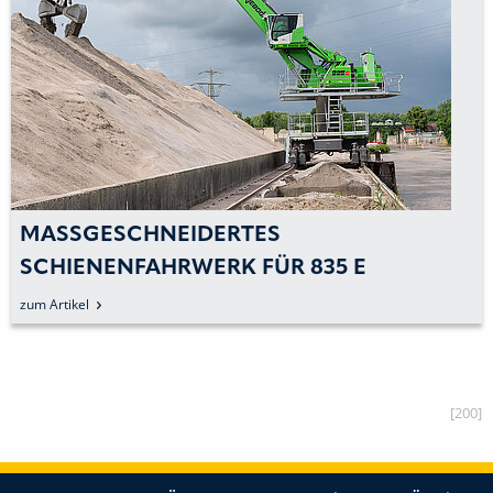
MASSGESCHNEIDERTES S
CHIENENFAHRWERK FÜR 835 E
zum Artikel
[200]