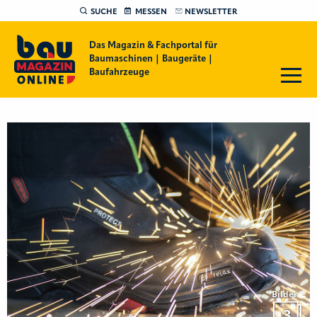
SUCHE
MESSEN
NEWSLETTER
Das Magazin & Fachportal für
Baumaschinen | Baugeräte |
Baufahrzeuge
Bilder
3