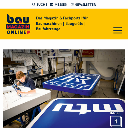
SUCHE
MESSEN
NEWSLETTER
Das Magazin & Fachportal für
Baumaschinen | Baugeräte |
Baufahrzeuge
Bilder
1