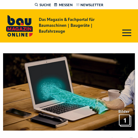
SUCHE
MESSEN
NEWSLETTER
Das Magazin & Fachportal für
Baumaschinen | Baugeräte |
Baufahrzeuge
Bilder
1