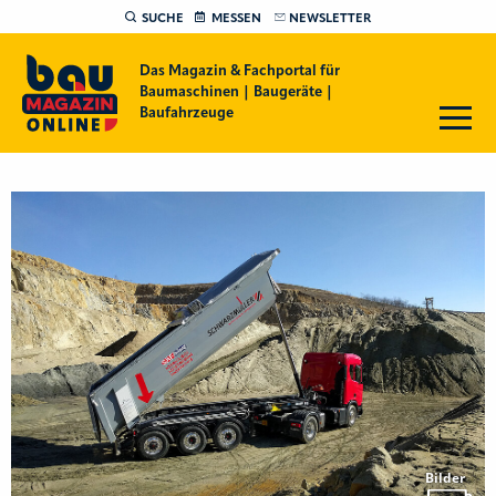
SUCHE
MESSEN
NEWSLETTER
Das Magazin & Fachportal für
Baumaschinen | Baugeräte |
Baufahrzeuge
Bilder