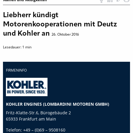
Liebherr kündigt
Motorenkooperationen mit Deutz
und Kohler an
26. Oktober 2016
Lesedauer:
1
min
FIRMENINFO
KOHLER ENGINES (LOMBARDINI MOTOREN GMBH)
Fritz-Klatte-Str.6, Bürogebäude 2
65933 Frankfurt am Main
Telefon:
+49 – (0)69 – 9508160