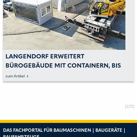
LANGENDORF ERWEITERT
BÜROGEBÄUDE MIT CONTAINERN, BIS
NEUES WERK GEBAUT WIRD
zum Artikel
[225]
DAS FACHPORTAL FÜR BAUMASCHINEN | BAUGERÄTE |