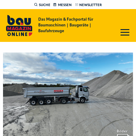
SUCHE
MESSEN
NEWSLETTER
Das Magazin & Fachportal für
Baumaschinen | Baugeräte |
Baufahrzeuge
Bilder