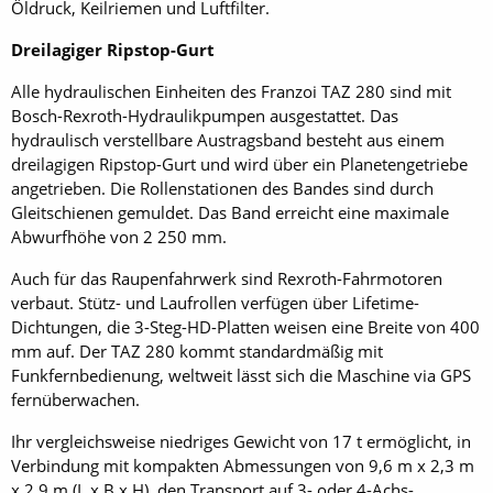
Öldruck, Keilriemen und Luftfilter.
Dreilagiger Ripstop-Gurt
Alle hydraulischen Einheiten des Franzoi TAZ 280 sind mit
Bosch-Rexroth-Hydraulikpumpen ausgestattet. Das
hydraulisch verstellbare Austragsband besteht aus einem
dreilagigen Ripstop-Gurt und wird über ein Planetengetriebe
angetrieben. Die Rollenstationen des Bandes sind durch
Gleitschienen gemuldet. Das Band erreicht eine maximale
Abwurfhöhe von 2 250 mm.
Auch für das Raupenfahrwerk sind Rexroth-Fahrmotoren
verbaut. Stütz- und Laufrollen verfügen über Lifetime-
Dichtungen, die 3-Steg-HD-Platten weisen eine Breite von 400
mm auf. Der TAZ 280 kommt standardmäßig mit
Funkfernbedienung, weltweit lässt sich die Maschine via GPS
fernüberwachen.
Ihr vergleichsweise niedriges Gewicht von 17 t ermöglicht, in
Verbindung mit kompakten Abmessungen von 9,6 m x 2,3 m
x 2,9 m (L x B x H), den Transport auf 3- oder 4-Achs-