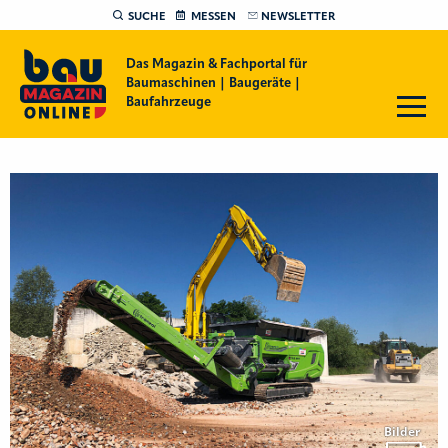
SUCHE
MESSEN
NEWSLETTER
Das Magazin & Fachportal für
Baumaschinen | Baugeräte |
Baufahrzeuge
Bilder