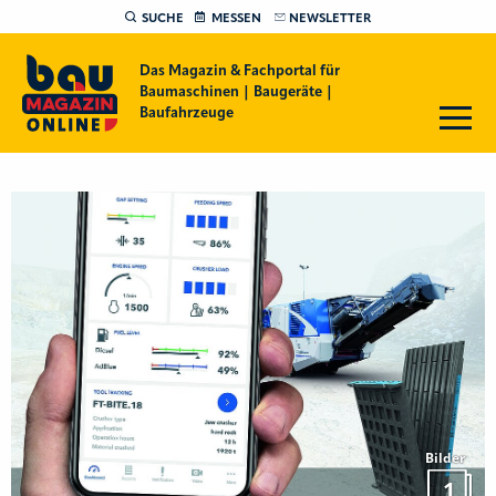
SUCHE
MESSEN
NEWSLETTER
Das Magazin & Fachportal für
Baumaschinen | Baugeräte |
Baufahrzeuge
Bilder
1