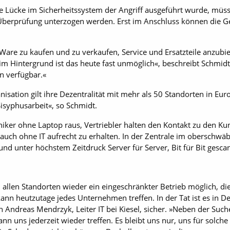
he Lücke im Sicherheitssystem der Angriff ausgeführt wurde, müs
Überprüfung unterzogen werden. Erst im Anschluss können die Ge
Ware zu kaufen und zu verkaufen, Service und Ersatzteile anzubie
 im Hintergrund ist das heute fast unmöglich«, beschreibt Schm
n verfügbar.«
anisation gilt ihre Dezentralität mit mehr als 50 Standorten in E
isyphusarbeit«, so Schmidt.
ker ohne Laptop raus, Vertriebler halten den Kontakt zu den Kun
 auch ohne IT aufrecht zu erhalten. In der Zentrale im oberschwä
nd unter höchstem Zeitdruck Server für Server, Bit für Bit gescan
 allen Standorten wieder ein eingeschränkter Betrieb möglich, d
 kann heutzutage jedes Unternehmen treffen. In der Tat ist es in 
h Andreas Mendrzyk, Leiter IT bei Kiesel, sicher. »Neben der Suc
kann uns jederzeit wieder treffen. Es bleibt uns nur, uns für solc