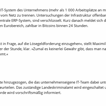
as IT-System des Unternehmens (mehr als 1 000 Arbeitsplätze an m
) vom Netz zu trennen. Untersuchungen der Infrastruktur offenb
zentrale ERP-System, sind verschlüsselt. Kurz danach meldet sich d
en Eurobereich, zahlbar in Bitcoins binnen 24 Stunden.
 in Frage, auf die Lösegeldforderung einzugehen«, stellt Maximil
r der Stunde, klar. »Zumal es keinerlei Gewähr gibt, dass man n
mmt.«
e hinzugezogen, die das unternehmenseigene IT-Team dabei unte
urteilen. Das zuständige Landeskriminalamt wird eingeschaltet
rde wird vorschriftsmäßig informiert.