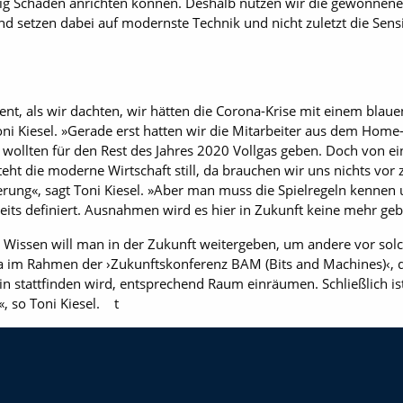
nig Schaden anrichten können. Deshalb nutzen wir die gewonnene
d setzen dabei auf modernste Technik und nicht zuletzt die Sensi
ent, als wir dachten, wir hätten die Corona-Krise mit einem blau
ni Kiesel. »Gerade erst hatten wir die Mitarbeiter aus dem Home
d wollten für den Rest des Jahres 2020 Vollgas geben. Doch von
steht die moderne Wirtschaft still, da brauchen wir uns nichts vo
sierung«, sagt Toni Kiesel. »Aber man muss die Spielregeln kenne
eits definiert. Ausnahmen wird es hier in Zukunft keine mehr geb
issen will man in der Zukunft weitergeben, um andere vor solc
 im Rahmen der ›Zukunftskonferenz BAM (Bits and Machines)‹, 
n stattfinden wird, entsprechend Raum einräumen. Schließlich ist
, so Toni Kiesel. t