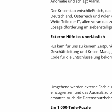
Anomalie und schlägt Alarm.
Der Krisenstab entschließt sich, d
Deutschland, Österreich und Polen
Weite Teile der IT, allen voran das 
Lösegeldforderung im siebenstellig
Externe Hilfe ist unerlässlich
»Es kam für uns zu keinem Zeitpunkt
Geschäftsleitung und Krisen-Manage
Code für die Entschlüsselung beko
Umgehend werden externe Fachleut
einzugrenzen und das Ausmaß zu be
erstattet. Auch die Datenschutzbehö
Ein 1 000-Teile-Puzzle