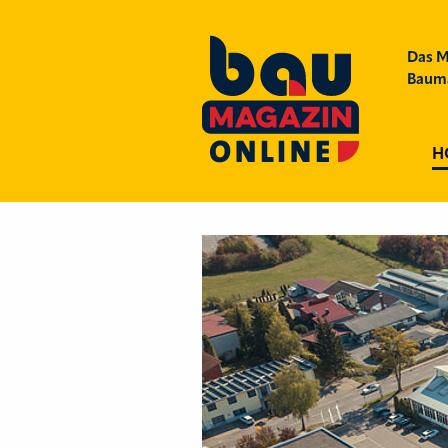
Das M
Bauma
H