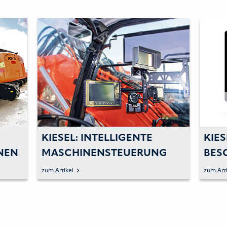
KIESEL: INTELLIGENTE
KIESEL:
MASCHINENSTEUERUNG
BESCHAFFU
FÜR MEHR EFFIZIENZ IM
ERSATZTEIL
zum Artikel
zum Artikel
EINSATZ