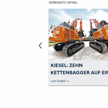
VERWANDTE ARTIKEL
: NEUE
KIESEL: ZEHN
MEISTER
KETTENBAGGER AUF EINEN
WERDEN
STREICH FÜR DEN
zum Artikel
ABBRUCHSPEZIALISTEN