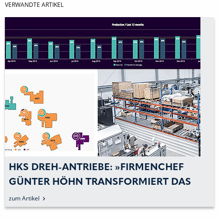
VERWANDTE ARTIKEL
FIRMENCHEF
HKS DREH-ANTRIEBE: 
ORMIERT DAS
VOM KOMPONENTENHE
TUNG FABRIK
SYSTEMANBIETER ENTW
zum Artikel