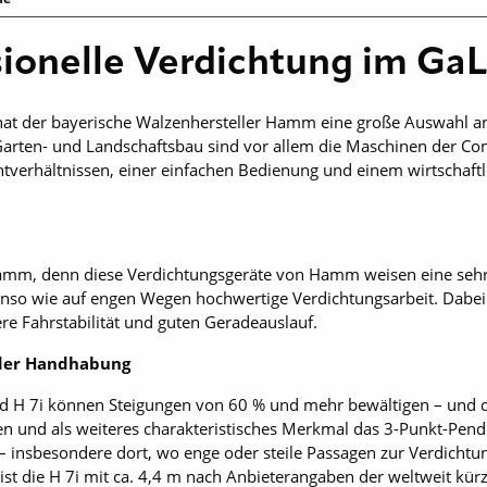
ionelle Verdichtung im Ga
g hat der bayerische Walzenhersteller Hamm eine große Auswah
Garten- und Landschaftsbau sind vor allem die Maschinen der Co
verhältnissen, einer einfachen Bedienung und einem ­wirtschaftl
mm, denn diese Verdichtungsgeräte von Hamm weisen eine sehr 
nso wie auf engen Wegen hochwertige Verdichtungsarbeit. Dabei 
re Fahrstabilität und guten Geradeauslauf.
n der Handhabung
 H 7i können Steigungen von 60 % und mehr bewältigen – und da
und als weiteres charakteristisches Merkmal das 3-Punkt-Pendel
– insbesondere dort, wo enge oder steile Passagen zur Verdicht
st die H 7i mit ca. 4,4 m nach Anbieterangaben der weltweit kür