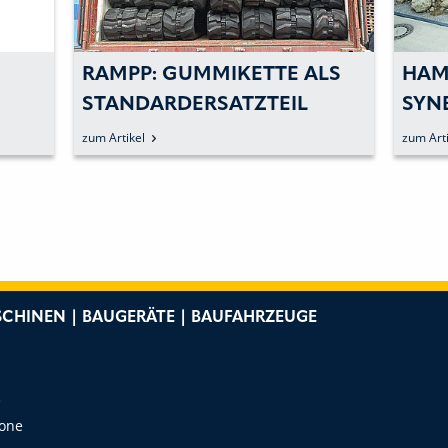
LS
HAMM: »ATTRAKTIVE
HAM
SYNERGIEN« IM ERDBAU
LÖS
zum Artikel
zum Arti
CHINEN | BAUGERÄTE | BAUFAHRZEUGE
e
Zone