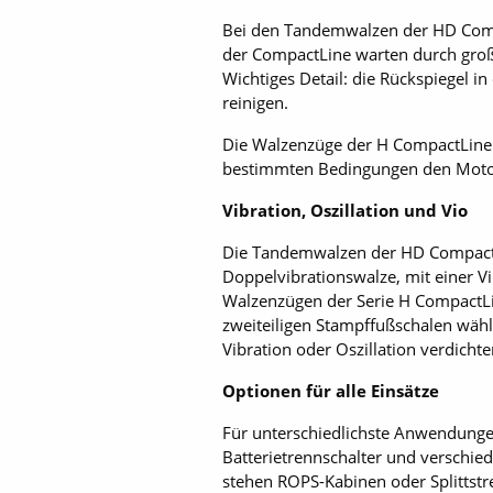
Bei den Tandemwalzen der HD Compac
der Compact­Line warten durch große
Wichtiges Detail: die Rückspiegel i
reinigen.
Die Walzenzüge der H Com­pactLine 
bestimmten Bedingungen den Motor 
Vibration, Oszillation und Vio
Die Tandemwalzen der HD Com­pactL
Doppelvibrationswalze, mit einer V
Walzenzügen der Serie H Com­pactL
zweiteiligen Stampffußschalen wähl
Vibration oder Oszillation verdichte
Optionen für alle Einsätze
Für unterschiedlichste Anwendungen
Batterietrennschalter und versch
stehen ROPS-Kabinen oder Splittstr