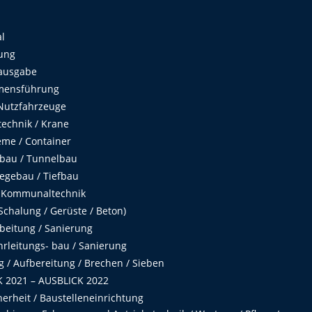
al
ung
ausgabe
mensführung
Nutzfahrzeuge
echnik / Krane
me / Container
fbau / Tunnelbau
egebau / Tiefbau
 Kommunaltechnik
chalung / Gerüste / Beton)
beitung / Sanierung
hrleitungs- bau / Sanierung
 / Aufbereitung / Brechen / Sieben
 2021 – AUSBLICK 2022
herheit / Baustelleneinrichtung