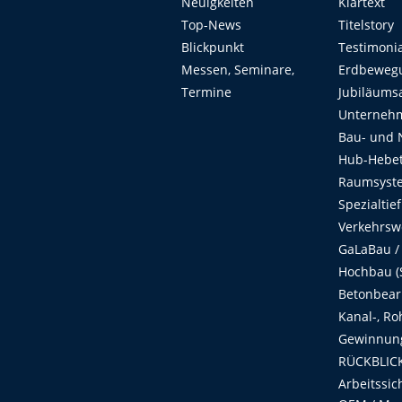
Neuigkeiten
Klartext
Top-News
Titelstory
Blickpunkt
Testimoni
Messen, Seminare,
Erdbeweg
Termine
Jubiläums
Unterneh
Bau- und 
Hub-Hebet
Raumsyste
Spezialtie
Verkehrsw
GaLaBau /
Hochbau (S
Betonbear
Kanal-, Ro
Gewinnung
RÜCKBLICK
Arbeitssic