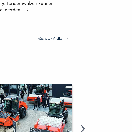
ige Tandem­walzen können
tet werden. §
nächster Artikel