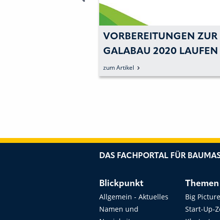
TUNGEN ZUR
RAMPP: GUMMIKETTE A
2020 LAUFEN
STANDARDERSATZTEIL
VERFÜGBAR
zum Artikel
DAS FACHPORTAL FÜR BAUMAS
Blickpunkt
Themen
Allgemein - Aktuelles
Big Pictur
Namen und
Start-Up-