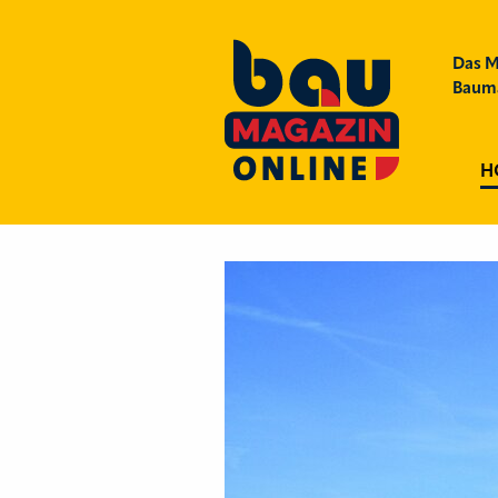
Das M
Bauma
H