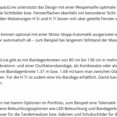
tLine unterstützt das Design mit einer Wespentaille optimale S
 Sichtfelder bzw. Fensterflächen ebenfalls mit besonderer Sicht
n den Walzenzügen H 5i und H 7i lassen sich über geteilte Fenster
können optional mit einer Motor-Stopp-Automatik ausgerüstet we
automatisch ab – zum Beispiel bei längerem Stillstand der Mas
ine gibt es mit Bandagenbreiten von 80 cm bis 138 cm in mehr
ibrations- und einer Oszil­lationsbandage, als Kombiwalze oder 
ine (Bandagenbreite 1,37 m bzw. 1,68 m) kann man zwischen Gl
en. Für die H 7i ist zudem eine Vio-Bandage erhältlich. Damit k
n.
 hat Hamm Optionen im Portfolio, zum Beispiel eine Telematik-Sc
iedene Beleuchtungsoptionen wie LED-Beleuchtung und Bandagen
euer für die Tandemwalzen bzw. Kabinen und Schubschilder für 