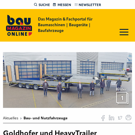
SUCHE
MESSEN
NEWSLETTER
Das Magazin & Fachportal für
Baumaschinen | Baugeräte |
Baufahrzeuge
Bilder
1
Aktuelles
Bau- und Nutzfahrzeuge
Goldhofer und HeavyTrailer