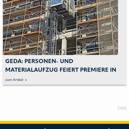
GEDA: PERSONEN- UND
MATERIALAUFZUG FEIERT PREMIERE IN
DEUTSCHLAND
zum Artikel
[183]