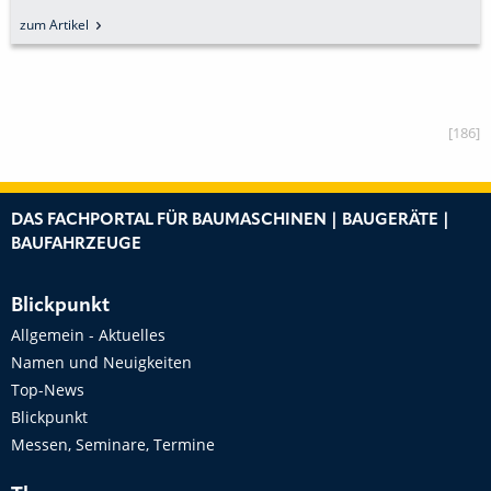
AUF DER BAUMA GLEICH MEHRERE
zum Artikel
NEUHEITEN
[186]
DAS FACHPORTAL FÜR BAUMASCHINEN | BAUGERÄTE |
BAUFAHRZEUGE
Blickpunkt
Allgemein - Aktuelles
Namen und Neuigkeiten
Top-News
Blickpunkt
Messen, Seminare, Termine