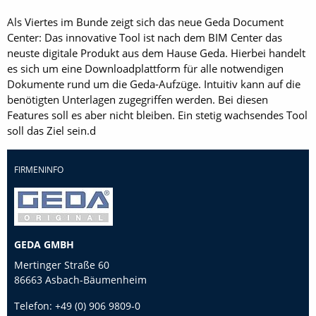
Als Viertes im Bunde zeigt sich das neue Geda Document
Center: Das innovative Tool ist nach dem BIM Center das
neuste digitale Produkt aus dem ­Hause Geda. Hierbei handelt
es sich um eine Downloadplattform für alle notwendigen
Dokumente rund um die Geda-Aufzüge. Intuitiv kann auf die
benötigten Unterlagen zugegriffen werden. Bei diesen
Features soll es aber nicht bleiben. Ein stetig wachsendes Tool
soll das Ziel sein.d
FIRMENINFO
GEDA GMBH
Mertinger Straße 60
86663 Asbach-Bäumenheim
Telefon:
+49 (0) 906 9809-0