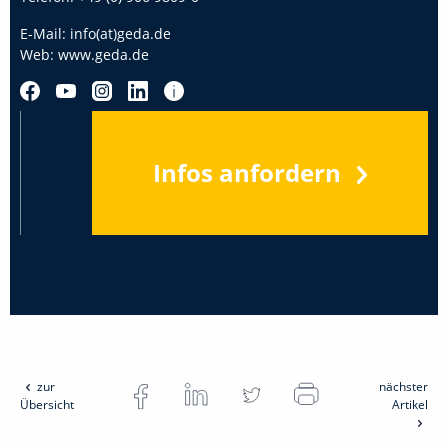
E-Mail:
info(at)geda.de
Web:
www.geda.de
Infos anfordern
zur
nächster
Übersicht
Artikel